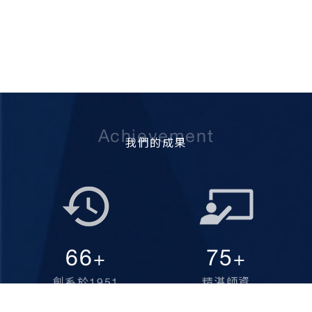
Achievement
我們的成果
70
80
+
+
創系於1951
精湛師資
YEARS OF EASTABLISH
TEACHERS WE HAVE