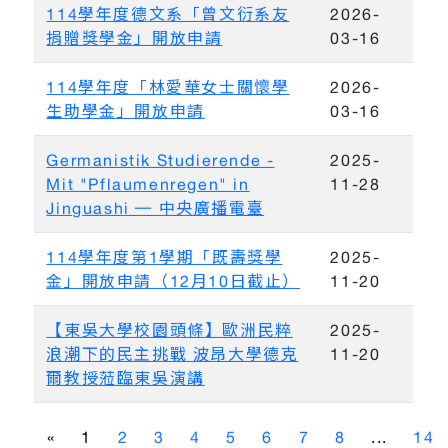
114學年度德文系「曾文衍系友
2026-
捐贈獎學金」開放申請
03-16
114學年度「林愛華女士關懷學
2026-
生助學金」開放申請
03-16
Germanistik Studierende -
2025-
Mit "Pflaumenregen" in
11-28
Jinguashi ─ 中央廣播電臺
114學年度第1學期「既壽獎學
2025-
金」開放申請（12月10日截止）
11-20
【東吳大學校園頭條】歐洲民粹
2025-
浪潮下的民主挑戰 波昂大學德克
11-20
爾教授蒞臨東吳演講
«
1
2
3
4
5
6
7
8
...
14