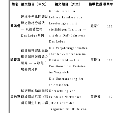
姓名
論文題目（中文）
論文題目（外文）
指導教授
畢業
Konstruieren der
建構多元化閱讀訓
Lehrwerkanalyse von
練之教材分析法
Lesefertigkeit mit
曾鴻儒
嚴家仁
111
— 以德語教材
vielfältigen Training —
mit dem DaF-Lehrwerk
Das Leben為例
Das Leben
Die Verjährungsdebatten
德國納粹罪刑追訴
über NS-Verbrechen im
權消滅時效辯論之
喻薈霖
廖揆祥
Deutschland — Die
111
研究 — 以政黨立
Positionen der Parteien
場差異分析
im Vergleich
Die Untersuchung der
chinesischen
以諾德的功能學派
Übersetzung von
呂采霓
理論探討尼采《悲
Friedrich Nietzsches
萬壹遵
112
劇的誕生》的中譯
„Die Geburt der
Tragödie“ mit Hilfe von