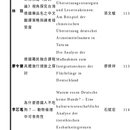
Übersetzungsstrategien
論》視角探究台灣
und Leserreaktionen:
林 玟
德國藥品名之中文
梁文駿
113
Am Beispiel der
翻譯策略與讀者接
chinesischen
受度
Übersetzung deutscher
Arzneimittelnamen in
Taiwan
Die Analyse der
德國難民融合課程
Maßnahmen zum
廖令婕
具體施行措施之探
Integrationskurs der
廖揆祥
113
討
Flüchtlinge in
Deutschland
Warum essen Deutsche
keine Hunde? – Eine
為什麼德國人不吃
kulturwissenschaftliche
李芯瑤
狗？— 動物倫理
石斌宏
114
Analyse der
中可食用性
tierethischen
Essbarkeitsgrenzen