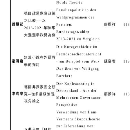
Nords Theorie.
Familienpolitik in den
德國政黨家庭政策
Wahlprogrammen der
之比較──以
蕭慧茹
Parteien:
廖揆祥
113
2013-2021年聯邦
Bundestagswahlen
大選選舉政見為例
2013-2021 im Vergleich
Die Kurzgeschichte im
Fremdsprachenunterricht
短篇小說在外語教
宿淂崴
- am Beispiel vom Werk
陳姿君
113
學的探討
Das Brot
von Wolfgang
Borchert
Der Kohleausstieg in
德國非探家園之研
Deutschland - Aus der
李昀亭
究─從多層級治理
廖揆祥
113
Mehrebenen-Governance
視角論之
Perspektive
Verwendung von Hans
Vermeers Skopostheorie
zur Erforschung von
以弗米爾《目的