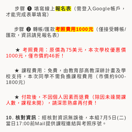
步驟 ❶ 填寫線上
報名表
（需登入Google帳戶，
才能完成表單填寫）
步驟 ❷ 轉帳/匯款
考照費用1000元
（僅接受轉帳/
匯款，資訊請見報名表）
★
考照費用：原價為75美元，本次學校優惠價
1000元，僅市價約46折！​​​
★ 課程費用：免費，由教育部高教深耕計畫及學
校支持，
本次同學不需負擔課程
費
用
（市價約900-
1800元）
★
付款後，不因個人因素而退費（除因未達開課
人數，課程未開），請深思熟慮再付費！
10. 核對資訊
：經核對資訊無誤後，本組7月5日(二)
當日17:00前Mail提供課程連結與考照序號。