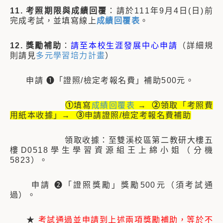
11. 考照期限與成績回覆
：請於111年9月4日(日)前
完成考試，並填寫線上
成績回覆表
。
12. 獎勵補助
：
請至本校生涯發展中心申請
（詳細規
則請見
多元學習培力計畫
）
申請 ❶「證照/檢定考報名費」補助500元。
①
填寫
成績回覆表
→
②
領取「考照費
用紙本收據」→
③
申請證照/檢定考報名費補助
領取收據：至雙溪校區第二教研大樓五
樓D0518學生學習資源組王上綿小姐（分機
5823）。
申請 ❷「證照獎勵」獎勵500元（須考試通
過）。
★
考試通過並申請到上述兩項獎勵補助，等於不