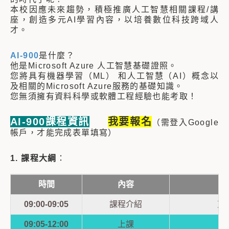
本校因應未來趨勢，積極推廣人工智慧相關課程/講
座，創造多元AI學習內容，以培養數位科技跨域人
才。
AI-900
是什麼？
他是Microsoft Azure 人工智慧基礎證照。
您將具有機器學習（ML） 和人工智慧（AI）概念以
及相關的Microsoft Azure服務的基礎知識。
您無須擁有資料科學或軟體工程經驗也能考取！
AI-900課程資訊
我要報名
（
需登入Google
帳戶，才能完成表單填寫）
1. 課程大綱
：
時間
內容
09:00-09:05
課程介紹
東
09:05-12:00
上課