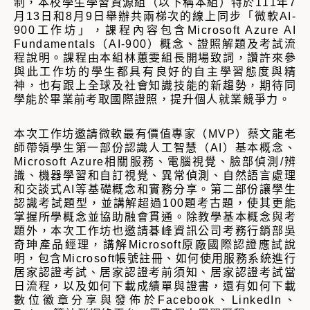
制，本校學生學習資源組（以下稱本組）特於111年7
月13日和8月9日舉辦共兩梯次的線上同步「微軟AI-
900工作坊」，課程內容包含Microsoft Azure AI
Fundamentals（AI-900）概念、證照解題及考試流
程說明。課程由本組林蕙雯組長開場致詞，讚許來參
與此工作坊的學生都具有良好的自主學習態度與精
神，也有跟上全球及社會知識技能的新趨勢，期待同
學能於畢業前考取國際證照，提升個人就業競爭力。
本次工作坊邀請微軟最有價值專家（MVP）蔡文龍老
師帶領學生第一部份認識人工智慧（AI）基本概念、
Microsoft Azure相關服務、電腦視覺、臉部偵測/辨
識、機器學習和自訂視覺、異常偵測、自然語言處理
和交談式AI等基礎概念和實務分享。第二部份讓學生
認識考試題型，並講解超過100題考古題，使其更能
掌握所學概念並協助融會貫通。除教學基本概念與考
題外，本次工作坊也邀請碁峰資訊公司考務行銷部吳
奇珅產品經理，講解Microsoft原廠國際認證應試說
明，包含Microsoft帳號註冊、如何使用服務系統進行
居家認證考試、居家認證考前須知、居家認證考試當
日流程，以及如何下載成績單與證書，還有如何下載
數位徽章分享與發佈於Facebook、LinkedIn、