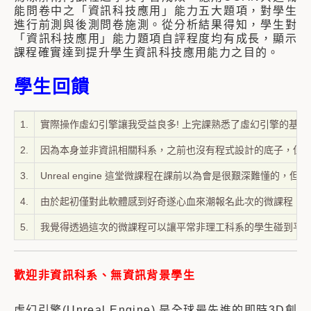
能問卷中之「資訊科技應用」能力五大題項，對學生
進行前測與後測問卷施測。從分析結果得知，學生對
「資訊科技應用」能力題項自評程度均有成長，顯示
課程確實達到提升學生資訊科技應用能力之目的。
學生回饋
1.
實際操作虛幻引擎讓我受益良多! 上完課熟悉了虛幻引擎的基本操
2.
因為本身並非資訊相關科系，之前也沒有程式設計的底子，但
3.
Unreal engine 這堂微課程在課前以為會是很艱深
4.
由於起初僅對此軟體感到好奇遂心血來潮報名此次的微課程，
5.
我覺得透過這次的微課程可以讓平常非理工科系的學生碰到平
歡迎非資訊科系、無資訊背景學生
虛幻引擎(Unreal Engine) 是全球最先進的即時3D創