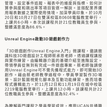
管理、設定事件追蹤、報表中的維度與指標、如何計
算參與度和跳出率等項目皆逐一解說。並搭配業界運
用報表數據之實際使用情境，加深學員印象。於10月
20日和10月27日在雙溪校區B0608電腦教室舉行，
上課共6小時。本次該課程共計21位教職員生參與，
整體滿意度為86.6%。
Unreal Engine啟動3D遊戲創作力
「3D遊戲創作Unreal Engine入門」微課程，邀請敘
識科技3D遊戲設計工程師蔡承恩老師，透過課程講授
與實作練習，由編輯器介面的基礎介紹至進階設定，
帶領學員從無到有完成一件遊戲專案。蔡老師強調使
用Unreal Engine可不需先備程式能力，即可開始3D
創作。藉由蔡老師教學過程中，學員學習製作3D場
景、設計藍圖視覺化腳本及互動功能練習，進而培養
程式邏輯能力。於11月12日和11月19日在城中校區
2219電腦教室舉行，上課共12小時。該課程共計22
位教職員生參與，整體滿意度為92.4%。
為瞭解兩門課程之學員學習成效，應用UCAN共通職