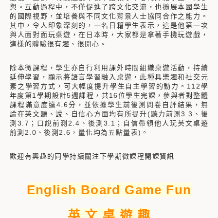
與。互動過程中，不僅促進了跨文化交流，也擴展本國學生
的國際視野，並培養與不同文化背景人士協同合作之能力。
其中，令人印象深刻的，一名日籍學生表示，這是他第一次
與人面對面玩桌遊，在日本時，大家都是拿著手機玩遊戲，
這樣的體驗很有趣、很開心。
除本微課程，學生亦自行利用課外時間組織桌遊活動，持續
延伸學習，顯示將語言學習融入桌遊，此種具樂趣和社交元
素之學習方式，可大幅度提升學生自主學習的動力。112學
年度第1學期設計5週課程，共16位學生完課，參與者對整體
課程滿意度達4.6分，並依據學生前後測問卷自評結果，無
論在英文聽、說、自信心方面均有所提升(聽力前測3.3、後
測3.7；口說前測2.4、後測3.1；自信帶領他人玩英文桌遊
前測2.0、後測2.6，量化均為五點量表)。
歡迎有興趣的同學持續關注下學期微課程開課資訊
English Board Game Fun
英 文 桌 遊 趣