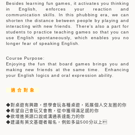
Besides learning fun games, it activates you thinking
in English, enforces your reaction and
communication skills. In this phubbing era, we can
shorten the distance between people by playing and
interacting with new friends. There’s also a part for
students to practice teaching games so that you can
use English spontaneously, which enables you no
longer fear of speaking English.
Course Purpose:
Enjoying the fun that board games brings you and
making new friends at the same time. Enhancing
your English logics and oral expression ability.
適 合 對 象
◆對桌遊有興趣，想學會玩各種桌遊，拓展個人交友圈的你
◆希望自己會玩又會教，從中獲得滿足感的你
◆欲增進英語口說或溝通表達能力的你
◆建議有英文基礎者報名，例如多益500分以上