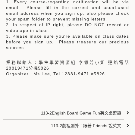
1. Every course-regarding notification will be via
email. Please fill in the correct and usual-used
email address when you sign up, also please check
your spam folder to prevent missing letters.
2. In respect of IP right, please DO NOT record or
videotape in class.
3. Please make sure you’re available on class dates
before you sign up. Please treasure our precious
sources.
業務聯絡人：學生學習資源組 李佩芳小姐 連絡電話
28819471分機5826
Organizer：Ms Lee, Tel：2881-9471 #5826
113-2English Board Game Fun英文桌遊趣
113-2劇裡劇外：跟著 Friends 說英文