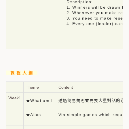
Description:
1. Winners will be drawn by
2. Whenever you make reserv
3. You need to make reserva
4. Every one (leader) can 
課 程 大 綱
Theme
Content
Week1
★What am I
透過簡易規則並需要大量對話的遊
★Alias
Via simple games which require 