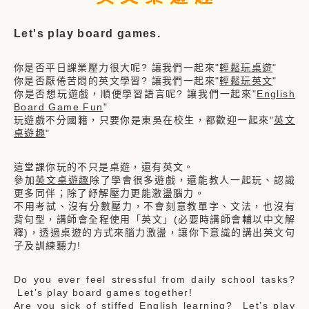
Let's play board games.
你是否平日課業壓力很大呢? 讓我們一起來"
輕鬆玩桌遊
"
你是否厭倦苦悶的英文學習? 讓我們一起來"
輕鬆玩英文
"
你是否想玩遊戲，順便學習語言呢? 讓我們一起來"
English
Board Game Fun
"
玩遊戲不分國籍，只要你是東吳在校生，都歡迎一起來"
英文
桌遊趣
"
這堂課你玩的不只是桌遊，還有英文。
參加
英文桌遊趣
除了學會很多遊戲，還能教人一起玩、認識
更多同伴；除了紓解壓力更能激盪腦力。
不用考試、沒有分數壓力，不會刻意教單字、文法，也沒有
背句型，講師會全程使用「英文」(必要時講師會輔以中文解
釋)，透過桌遊的方式來腦力激盪，讓你下意識的講出英文句
子及訓練聽力!
Do you ever feel stressful from daily school tasks?
Let’s play board games together!
Are you sick of stiffed English learning? Let’s play