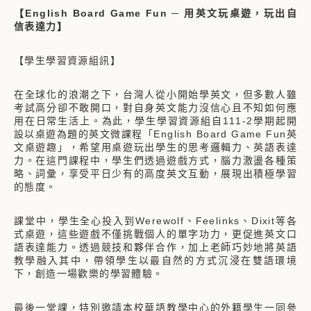
【English Board Game Fun ─ 用英文玩桌遊，玩出自
信表達力】
【學生學習資源組訊】
在全球化的浪潮之下，台灣人從小開始學英文，但多數人雖
考試高分卻不敢開口，對自身英文能力沒信心且不知如何應
用在日常生活上。為此，學生學習資源組自111-2學期起開
設以桌遊為題的英文微課程「English Board Game Fun英
文桌遊趣」，希望用桌遊玩出學生的思考邏輯力、英語表達
力。在這門課程中，學生們透過遊戲方式，腦力激盪各種策
略、詞彙，享受平日少有的高度英文互動，展現出積極學習
的態度。
課堂中，學生全心投入到Werewolf、Feelinks、Dixit等各
式桌遊，這些遊戲不僅挑戰個人的單字功力，更促進英文口
語表達能力。透過競技和夥伴合作，加上老師巧妙地將英語
教學融入其中，帶領學生以最自然的方式沉浸在雙語環境
下，創造一場歡樂的學習體驗。
最後一堂課，特別邀請本校華語教學中心的外籍學生一同參