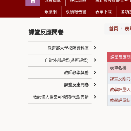
成員職掌
評鑑專區
校務發展計畫管考
永續網
永續報告書
表單下載
各項
首頁
表
課堂反應問卷
教育部大學校院資料庫
課堂反應問卷
自辦外部評鑑(系所評鑑)
表單名稱
教師教學獎勵
課堂反應問
課堂反應問卷
教學評量因
教師個人檔案AP權限申請/異動
教學評量結