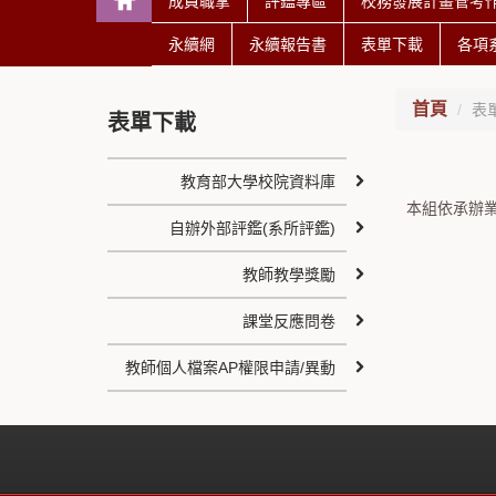
成員職掌
評鑑專區
校務發展計畫管考
永續網
永續報告書
表單下載
各項
首頁
表
表單下載
教育部大學校院資料庫
本組依承辦
自辦外部評鑑(系所評鑑)
教師教學獎勵
課堂反應問卷
教師個人檔案AP權限申請/異動