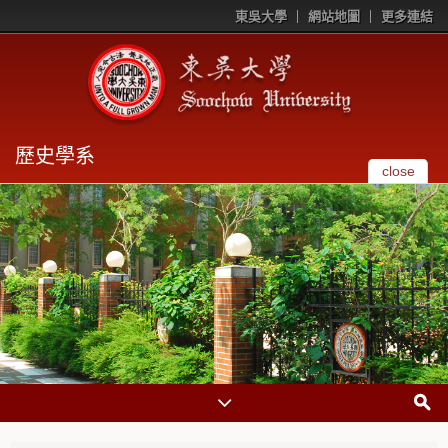
東吳大學
網站地圖
更多連結
歷史學系
close