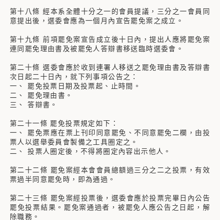
第十八條 經本系全體十分之一的會員提議，三分之一會員同
意提出後，選委會應為一個月內宣告罷免案之成立。
第十九條 前項罷免案宣告成立後十日內，提出人應將罷免案
連同罷免理由書及被罷免人答辯書移送臨時選委會。
第二十條 選委會應於收到連署人移送之罷免理由書及答辯書
次日起二十日內，就下列事項公告之：
一、 罷免投票日期及投票起、止時間。
二、 罷免理由書。
三、 答辯書。
第二十一條 罷免投票規定如下：
一、 罷免票應在票上刊印同意罷免、不同意罷免二欄，由投
票人以選舉委員會製備之工具圈定之。
二、 投票人圈定後，不得將圈定內容出示他人。
第二十二條 罷免案經本會會員總額過三分之二之投票，有效
票過半同意罷免時，即為通過。
第二十三條 罷免案經投票後，選委會應於投票完畢日內公告
罷免投票結果。罷免案通過者，被罷免人應公告之日起，解
除職務。