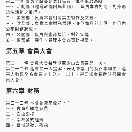
第三十條 會長下設各部及其職責，但不依此為限：
一、 活動部（體育幹部附屬此部）：負責本會對內、對外聯
誼性活動之推行。
二、 美宣部：負責本會相關美工製作及文宣。
三、 財務部：負責本會財務管理，並於每月前十個工作日內
公布財務狀況。
四、 公關部：負責與廠商接洽、對外宣傳。
五、 檔案部：製作、管理本會各事務檔案。
第五章 會員大會
第三十一條 會員大會每學期至少由會長召開一次。
第三十二條 經會員一人提案，表明會議目的及召集理由，連
署人數達全系會員之十分之一以上，得要求會長臨時召開會
員大會。
第六章 財務
第三十三條 本會會費來源如下：
一、 會員所繳之系費
二、 自由樂捐
三、 學校各式經費
四、 舉辦活動之盈餘