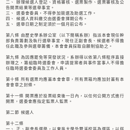
二、 辦理候選人登記、資格審核、選票製作、選票審核及公
告開票結果等選舉事宜。
三、 選委會委員，不得參加競選及助選工作。
四、 候選人資料繳交由選委會擇期公布。
五、 選舉日期之制定須於一個月前公布。
第八條 由歷史學系辦公室（以下簡稱系辦）指派本會現任幹
部負責籌劃及執行選舉事宜，現任正副會長、候選者不得擔
任此職及參與選舉籌備，本會會員採取自願制協助之。
第九條 為因應罷免等突發狀況，系辦得以依第八條程序直接
辦理之，籌組臨時選委會，申請提案者與事件當事人不得擔
任臨時選委會委員及工作人員。
第十條 所有選票均應蓋本會會章，所有票箱均應加封蓋有本
會會章之封條。
第十一條 開票應於投票結束後一日內，以任何公開方式進行
開票，選委會應指定監票人監票。
第二節 候選人
第十二條
一、 正、副會長選舉，以東吳大學外雙溪校區為選區，以搭