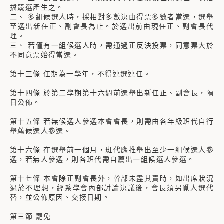
擋競選產生之。
二、 多組候選人時，採相對多數決由得票多數者當選，選舉
至選出新任正、副會長為止。於選出前由現任正、副會長代
理。
三、 若僅有一組候選人時，需通過正反決投票，同意票大於
不同意票始得當選。
第十三條 任期為一學年，不得連選連任。
第十四條 於第二學期第十六週前選舉出新任正、副會長，隔
日公佈。
第十五條 若無候選人參選本會會長，則需由各年級班代自行
舉薦候選人參選。
第十六條 在選舉前一個月，班代應推舉出至少一組候選人參
選，若無人參選，則各班代需自薦出一組候選人參選。
第十七條 本會除正副會長外，幹部未盡其責時，如出席狀況
過於不理想，經系學會內部討論決議後，會長須另覓人選代
替，並公佈原因、交接日期。
第三節 罷免