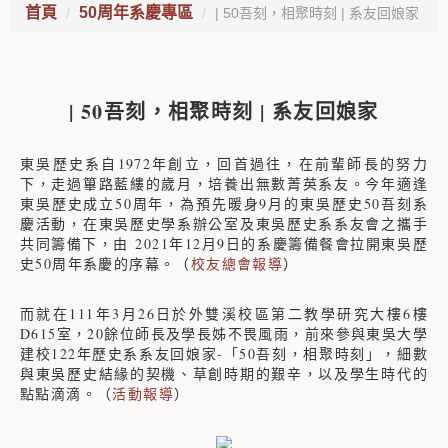
首頁
50周年系慶專區
| 50吾刻，相聚時刻 | 系友回娘家
| 50吾刻，相聚時刻 | 系友回娘家
東吳歷史系自1972年創立，回首過往，在前輩師長的努力
下，走過篳路藍縷的歲月，培養出無數菁英系友。今年適逢
東吳歷史成立50周年，為預先暖身9月的東吳歷史50吾刻系
慶活動，在東吳歷史學系辦公室及東吳歷史系系友會之攜手
共同籌備下，由 2021年12月9日的系慶籌備餐會拉開東吳歷
史50周年系慶的序幕。（
校友總會報導
）
而就在111年3月26日於外雙溪校區第二教學研究大樓6樓
D615室，20餘位師長及學長姊不畏風雨，前來參與東吳大學
建校122年歷史系系友回娘家-「50吾刻，相聚時刻」，細數
與東吳歷史結緣的契機、草創時期的艱辛，以及學生時代的
點點滴滴。（
活動報導
）