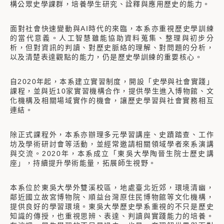
構公眾史學課群，培養學生研究、詮釋與應用歷史的能力。
面對社會快速變動與AI時代的來臨，本系亦重視歷史學訓練
的當代意義。人工智慧雖能協助資料蒐集、整理與初步分
析，但對資訊的判讀、對歷史脈絡的理解、對問題的分析，
以及清楚表達觀點的能力，仍是歷史學訓練的重要核心。
自2020年起，本系建立實習制度，開設「史學與社會實踐」
課程，並與近10家實習機構合作，提供學生進入博物館、文
化機構及相關場域實作的機會，讓歷史學習與社會實務相互
連結。
除正式課程外，本系亦辦理多元學習講座、史蹟踏查、工作
坊及學術研討會等活動，並經常邀請相關領域學者來系演講
與交流。2020年，本系成立「東吳大學陶晉生院士歷史講
座」，持續提升學術能量，拓展師生視野。
本系位於東吳大學外雙溪校區，地處臺北近郊，環境清幽，
鄰近國立故宮博物院、順益台灣原住民博物館等文化機構，
提供良好的學習環境。東吳大學歷史學系重視的不只是歷史
知識的傳授，也重視思辨、表達、判讀與實踐能力的培養。