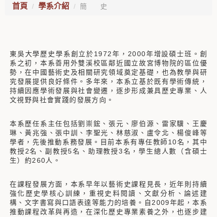
首頁
學系介紹
簡 史
東吳大學歷史學系創立於1972年，2000年增設碩士班。創
系之初，本系善用外雙溪校區鄰近國立故宮博物院的區位優
勢，在中國藝術史及相關研究領域奠定基礎，也為教學與研
究發展提供良好條件。多年來，本系立基於既有學術傳統，
持續因應學術發展與社會變遷，逐步形成兼具歷史專業、人
文視野與社會實踐的發展方向。
本系歷任系主任包括劉崇鋐、張元、廖伯源、雷家驥、王慶
琳、黃兆強、張中訓、李聖光、林慈淑、盧令北、楊俊峰等
學者，先後推動系務發展。目前本系有專任教師10名，其中
教授2名、副教授5名、助理教授3名，學生總人數（含碩士
生）約260人。
在課程發展方面，本系早年以藝術史課程見長，近年則持續
強化歷史學核心訓練，重視史料閱讀、文獻分析、論述建
構、文字書寫與口語表達等能力的培養。自2009年起，本系
推動課程改革與再造，在深化歷史專業素養之外，也逐步建