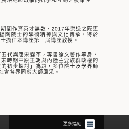
原農耕地區政權的抗爭和互動之複雜性
期間作育英才無數，2017年榮退之際更
揚陶院士的學術精神與文化傳承，特於
院士擔任本講座第一屆講座教授。
唐五代與唐宋變革，專書論文著作等身，
「唐宋時期中原王朝與內陸主要族群政權的
程的初步探討」為題，多位院士及學界師
社會各界同炙大師風采。
更多連結