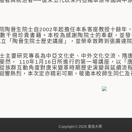
服者與統治者──唐末五代以來內亞諸草原帝國與中
院陶晉生院士自2002年起擔任本系客座教授十餘年，
數千冊珍貴書籍。本校為感謝陶院士的奉獻，並發
年成立「陶晉生院士歷史講座」，並榮幸敦聘到張廣達
士主要研究專長為中亞文化史、中外文化交流、隋
斐然， 110年1月16日所進行的第一場講座，以
從族群互動角度對唐宋變革時期歷史演變與延續流
迴響熱烈，本次定亦精彩可期，敬邀本校師生同仁及
Copyright © 2026 東吳大學