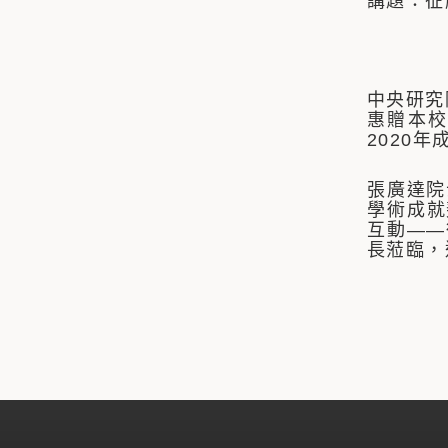
講題：征
中央研究
惠贈本校
2020
張廣達院
學術成就
互動——
長蒞臨，