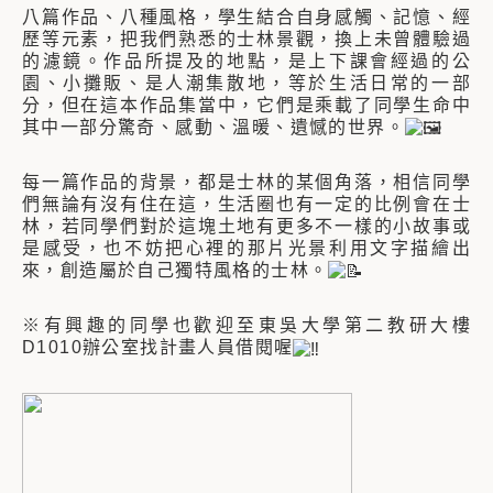
八篇作品、八種風格，學生結合自身感觸、記憶、經
歷等元素，把我們熟悉的士林景觀，換上未曾體驗過
的濾鏡。作品所提及的地點，是上下課會經過的公
園、小攤販、是人潮集散地，等於生活日常的一部
分，但在這本作品集當中，它們是乘載了同學生命中
其中一部分驚奇、感動、溫暖、遺憾的世界。
每一篇作品的背景，都是士林的某個角落，相信同學
們無論有沒有住在這，生活圈也有一定的比例會在士
林，若同學們對於這塊土地有更多不一樣的小故事或
是感受，也不妨把心裡的那片光景利用文字描繪出
來，創造屬於自己獨特風格的士林。
※有興趣的同學也歡迎至東吳大學第二教研大樓
D1010辦公室找計畫人員借閱喔