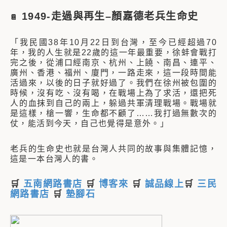
1949-走過與再生–顏嘉德老兵生命史
📔
「我民國38年10月22日到台灣，至今已經超過70
年，我的人生就是22歲的這一年最重要，徐蚌會戰打
完之後，從浦口經南京、杭州、上饒、南昌、連平、
廣州、香港、福州、廈門，一路走來，這一段時間能
活過來，以後的日子就好過了。我們在徐州被包圍的
時候，沒有吃、沒有喝，在戰場上為了求活，還把死
人的血抹到自己的兩上，躲過共軍清理戰場。戰場就
是這樣，槍一響，生命都不顧了……我打過無數次的
仗，能活到今天，自己也覺得是意外。」
老兵的生命史也就是台灣人共同的故事與集體記憶，
這是一本台灣人的書。
🛒
五南網路書店
🛒
博客來
🛒
誠品線上
🛒
三民
網路書店
🛒
墊腳石