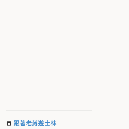
📒
跟著老蔣遊士林