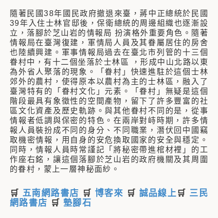
隨著民國38年國民政府撤退來臺，蔣中正總統於民國
39年入住士林官邸後，保衛總統的周邊組織也逐漸設
立，落腳於芝山岩的情報局 扮演格外重要角色。隨著
情報局在臺灣復建，軍情局人員及其眷屬居住的房舍
也陸續興建。軍事情報局過去在臺北市列管的十三個
眷村中，有十二個坐落於士林區 ，形成中山北路以東
為外省人聚落的現象。「眷村」快速進駐於這個士林
郊外的農村，使得原本以農村為主的士林區，融入了
臺灣特有的「眷村文化」元素。「眷村」無疑是這個
階段最具有象徵性的空間產物，留下了許多豐富的社
區文化資產及歷史軌跡。與其他眷村不同的是，從事
情報者低調與保密的特色。在兩岸對峙時期，許多情
報人員裝扮成不同的身分、不同職業，潛伏回中國竊
取機密情報，用自身的安危換取國家的安全與穩定。
同時，情報人員時常謹記「將秘密帶進棺材裡」的工
作座右銘，讓這個落腳於芝山岩的政府機關及其周圍
的眷村，蒙上一層神秘面紗。
🛒
五南網路書店
🛒
博客來
🛒
誠品線上
🛒
三民
網路書店
🛒
墊腳石