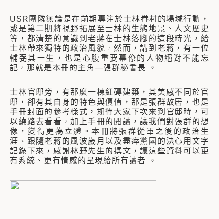
USR團隊無論是在前期專注於士林眷村的場域行動，
或是第二期將視野拓展至士林的生態地景、人文歷史
等，都清楚的意識到老蔣在士林落腳的這段時光，給
士林帶來獨特的政治風貌，然而，講到老蔣，有一位
輔弼其一生，也是心腹重要幕僚的人物絕對不能忘
記，那就是本冊的主角—張群秘書長 。
士林官邸旁，有那麼一棟紅磚建築，其美感不同於官
邸，卻有其自身的特色與價值，那是張群故居，也是
手冊封面的參考樣式，期待大家下次來到官邸時，可
以繞路去看看，加上手冊的閱讀，讓我們對張群的想
像，變得更為立體。本冊將張群從軍之後的政治生
涯、跟隨老蔣的風波歲月以及盡瘁黨國的決心用文字
記錄下來，感謝林野先生的撰文，讓這些資料可以更
有系統、更有情感的呈現給所有讀者 。