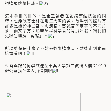
視這項傳統技藝。
這本手冊的目的，是希望讀者在認識剪黏技藝的同
時，也能欣賞士林在地三大廟的美，故舉例的照片有
許多是攝於神農宮、惠濟宮、慈諴宮等廟宇的不同角
落。而文字方面也盡量以初學者的角度出發，讓我們
更容易理解「剪黏」。
所以剪黏是什麼？不妨來翻翻這本書，然後走到廟前
抬頭看吧！
※有興趣的同學歡迎至東吳大學第二教研大樓D1010
辦公室找計畫人員借閱喔