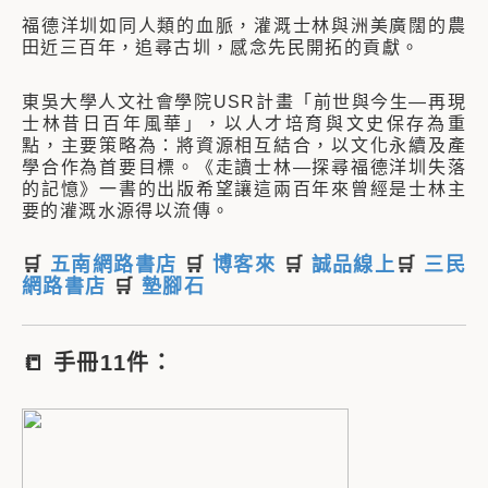
福德洋圳如同人類的血脈，灌溉士林與洲美廣闊的農
田近三百年，追尋古圳，感念先民開拓的貢獻。
東吳大學人文社會學院USR計畫「前世與今生—再現
士林昔日百年風華」，以人才培育與文史保存為重
點，主要策略為：將資源相互結合，以文化永續及產
學合作為首要目標。《走讀士林—探尋福德洋圳失落
的記憶》一書的出版希望讓這兩百年來曾經是士林主
要的灌溉水源得以流傳。
🛒
五南網路書店
🛒
博客來
🛒
誠品線上
🛒
三民
網路書店
🛒
墊腳石
📒
手冊11件：