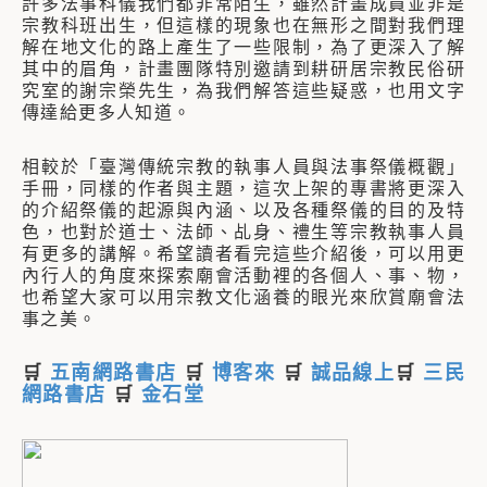
許多法事科儀我們都非常陌生，雖然計畫成員並非是
宗教科班出生，但這樣的現象也在無形之間對我們理
解在地文化的路上產生了一些限制，為了更深入了解
其中的眉角，計畫團隊特別邀請到耕研居宗教民俗研
究室的謝宗榮先生，為我們解答這些疑惑，也用文字
傳達給更多人知道。
相較於「臺灣傳統宗教的執事人員與法事祭儀概觀」
手冊，同樣的作者與主題，這次上架的專書將更深入
的介紹祭儀的起源與內涵、以及各種祭儀的目的及特
色，也對於道士、法師、乩身、禮生等宗教執事人員
有更多的講解。希望讀者看完這些介紹後，可以用更
內行人的角度來探索廟會活動裡的各個人、事、物，
也希望大家可以用宗教文化涵養的眼光來欣賞廟會法
事之美。
🛒
五南網路書店
🛒
博客來
🛒
誠品線上
🛒
三民
網路書店
🛒
金石堂