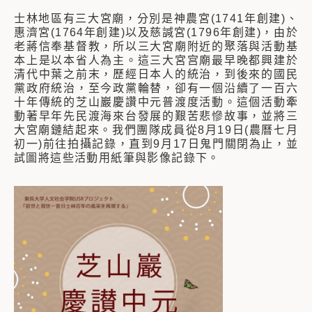
士林地區有三大宮廟，分別是神農宮(1741年創建)、
惠濟宮(1764年創建)以及慈諴宮(1796年創建)，由於
老蔣信奉基督教，所以三大宮廟附近的聚落與活動基
本上是以本省人為主。這三大宮宫廟最早晚都興建於
清代中葉之前末，歷經日本人的統治，到後來的國民
黨政府統治，至今政黨輪替，卻有一個沿續了一百六
十年傳統的芝山巖慶讚中元普渡度活動。這個活動牽
動著早年先民渡海來台發展的艱苦悲慘故事，並將三
大宮廟鏈結起來。我們團隊成員從8月19日(農曆七月
初一)前往拍攝記錄，直到9月17日鬼門關閉為止，並
試圖將這些活動用紙筆與影像記錄下。