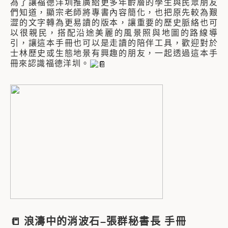
為了讓福德洋圳推廣給更多年齡層的學生與民眾朋友
們知道，顯宗老師將專書內容簡化，也把原先較為艱
澀的文字轉為更易讀的版本，讓重要的歷史脈絡也可
以很親民，搭配沿途美麗的風景照與地圖的路線導
引，讓這本手冊也可以是走讀的陪伴工具，歡迎對於
士林歷史或生態地景有興趣的朋友，一起透過這本手
冊來認識福德洋圳。
📒
浪濤中的消波石–張群秘書長
手冊