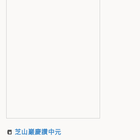
📒
芝山巖慶讚中元