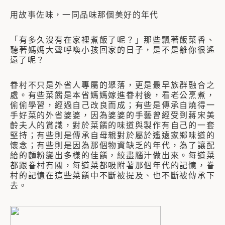
用故事佐味，一同品味那個美好的年代
「有多久沒有在家裡煮飯了呢？」那些飄著飯菜香、
聽著媽媽大聲呼喚小孩回家的日子，是不是離你很遙
遠了呢？
眷村不只是外省人專屬的聚落，更是最早族群融合之
處。有些菜餚是本省媽媽嫁進眷村後，看老公烹煮，
偷偷學習，經過自己改良而成；有些是傳承自燒得一
手好菜的外省婆婆，因為婆婆的手藝曾經受到蔣宋美
齡夫人的賞識，對於菜餚的味道與製作有自己的一套
堅持；有些則是傳承自母親對於屬於遙遠家鄉味道的
懷念；有些則是因為那個物資缺乏的年代，為了讓配
給的麵粉變出多樣的佳餚，絞盡腦汁做出來。每道菜
都跟眷村有關，每道菜都吸附著那個年代的記憶，眷
村的記憶在這些菜餚中不斷被提及、也不斷被傳承下
去。