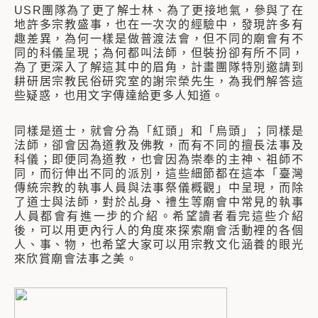
USR團隊為了更了解士林、為了更接地氣，參與了在
地許多宗教盛事，也在一次次的經驗中，發現許多有
趣差異，為何一樣是做普渡法會，但不同的廟會有不
同的科儀呈現；為何都叫法師，但裝扮卻有所不同，
為了更深入了解這其中的眉角，計畫團隊特別邀請到
耕研居宗教民俗研究室的謝宗榮先生，為我們解答這
些疑惑，也用文字傳達給更多人知道。
同樣是道士，就會分為「紅頭」和「烏頭」；同樣是
法師，卻會因為道教及佛教，而有不同的擅長法事及
科儀；即便同為道教，也會因為崇奉的主神、祖師不
同，而衍伸出不同的派別，這些細節都在這本「臺灣
傳統宗教的執事人員與法事祭儀概觀」中呈現，而除
了道士與法師，對於乩身、禮生等廟會中常見的執事
人員都會有進一步的介紹。希望讀者看完這些介紹
後，可以用更內行人的角度來探索廟會活動裡的各個
人、事、物，也希望大家可以用宗教文化涵養的眼光
來欣賞廟會法事之美。