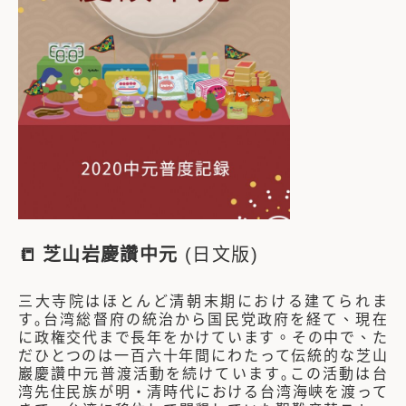
📒
芝山岩慶讚中元
(日文版)
三大寺院はほとんど清朝末期における建てられま
す｡台湾総督府の統治から国民党政府を経て、現在
に政権交代まで長年をかけています。その中で、た
だひとつのは一百六十年間にわたって伝統的な芝山
巖慶讚中元普渡活動を続けています｡この活動は台
湾先住民族が明・清時代における台湾海峡を渡って