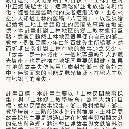
執行達到「文化永續」的目標。「士林」在蔣
中正總統逝世後，逐漸鬆綁並開放邁向現代
化，隨著經歷舊時代的長者逐漸凋零，也愈來
愈少人知道士林的舊稱「八芝蘭」，以及談論
起這塊土地上曾經發生的民間故事與在地記
憶。本計畫針對士林地區的鄉土教材進行盤
點，意識到雖然士林地區很早便有自己的鄉土
教材，例如民國
年由施百鍊先生所編纂，然
77
而近期出版針對士林在地的故事少之又少。
「故事」是一座城市、一個地區最吸引人的觀
光資產，也是建構在地認同重要的關鍵，如果
在地的故事失傳甚至只塵封於鄉土教育館之
中，伴隨而來的可能是觀光資源、在地人才與
在地認同的流失。
計畫目標：本計畫主要以「士林民間故事採
集」與「士林鄉土教學培育」為兩大執行目
標，並以民間故事採集、鄉土教材編製、鄉土
教學培育，三階段逐步進行與推廣。士林民間
故事採集主要是透過口訪在地耆老與相關文獻
的蒐集與整理，將這些口述故事與文獻資料等