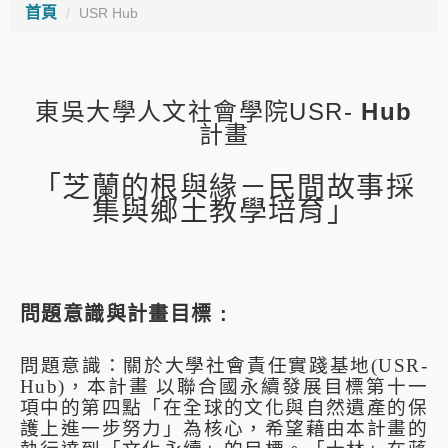
首頁
USR Hub
東吳大學人文社會學院USR-
Hub
計畫
「
芝蘭的根與緣－民間故事採
集與鄉土教學培育
」
問題意識與計畫目標 :
問題意識：關於
大學社會責任實踐基地(USR-
Hub)
，本計畫
以聯合國永續發展目標第十一
項中的第四點「在全球的文化與自然遺產的保
護上進一步努力」為核心，希望藉由本計畫的