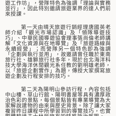
遊工作坊」，營隊特色為強調「理論與實務
並行」，因此特別邀請旅遊業界的達人們前
來授課。
第一天由晴天旅遊行銷經理唐國英老
師介紹「觀光市場認識」及「領隊導遊技
巧」、中華民國導遊協會理事張尚倫老師講
解「文化資源與在地導覽」及「旅遊路線與
永續經營」；而營隊另一個特色即為強調
「企劃與執行並用」，故邀請曾任職於東南
旅行社、雄獅旅行社多年，現於台北海洋科
技大學海洋休閒觀光系任教的劉明雄老師，
以「旅遊企劃實作」為題，傳授大家撰寫旅
遊企劃及行程安排的技巧。
第二天為陽明山參訪行程，內容包括
中山樓、草山行館、陽明書屋等具有濃厚政
治色彩的景點，每個景點皆有專業導覽為大
家解說建物的由來與歷史背景。除了讓大家
複習昨日課程中所學習到的導覽技巧，也實