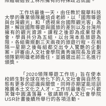
際體驗過去士林所擁有的特殊政治氛圍。
工作坊最後一天，由任教於龍華科技
大學的專業領隊嚴培貞老師，以「國際導遊
與台灣觀光」和「透視來台國際觀光客」為
題，解說國際導遊與國旅的差別以及台灣所
擁有的觀光資源。課程之後即為成果發表
會，學員共分為五組，以台灣本島旅遊為
限，各組需規劃三天兩夜的旅遊行程。在相
隔一星期之後每組都交出令人驚艷的企劃
案。評審由人文社會學院黃秀端院長及資深
領隊劉明雄老師擔任，並遴選出前三名進行
頒獎。
「2020領隊導遊工作坊」旨在使本
校師生對全球在地化下的人文社會與自然生
態有更多的認識與關懷，同時亦期望能培訓
推廣本土文化之人才，工作坊最後在一片歡
笑聲中圓滿落幕，敬請期待人文社會學院
USR計畫後續所舉行的各項活動。