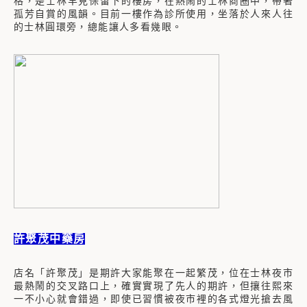
格，是士林罕見保留下的樓房，在熱鬧的士林商圈中，帶著
孤芳自賞的風韻。目前一樓作為診所使用，坐落於人來人往
的士林圓環旁，總能讓人多看幾眼。
許聚茂中藥房
店名「許聚茂」是期許大家能聚在一起繁茂，位在士林夜市
最熱鬧的交叉路口上，確實實現了先人的期許，但攘往熙來
一不小心就會錯過，即使已習慣被夜市裡的各式燈光搶去風