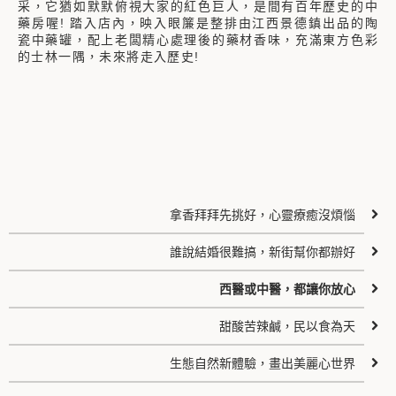
采，它猶如默默俯視大家的紅色巨人，是間有百年歷史的中
藥房喔! 踏入店內，映入眼簾是整排由江西景德鎮出品的陶
瓷中藥罐，配上老闆精心處理後的藥材香味，充滿東方色彩
的士林一隅，未來將走入歷史!
拿香拜拜先挑好，心靈療癒沒煩惱
誰說結婚很難搞，新街幫你都辦好
西醫或中醫，都讓你放心
甜酸苦辣鹹，民以食為天
生態自然新體驗，畫出美麗心世界