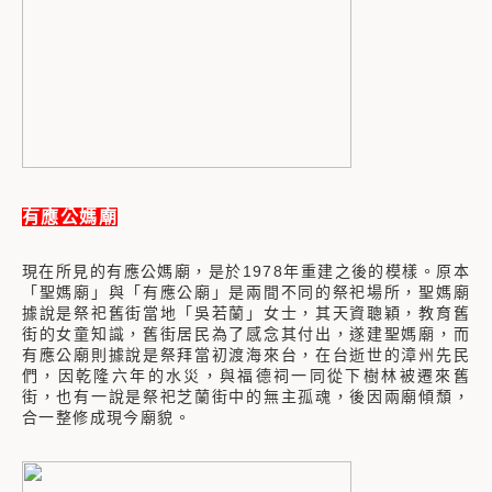
有應公媽廟
現在所見的有應公媽廟，是於1978年重建之後的模樣。原本
「聖媽廟」與「有應公廟」是兩間不同的祭祀場所，聖媽廟
據說是祭祀舊街當地「吳若蘭」女士，其天資聰穎，教育舊
街的女童知識，舊街居民為了感念其付出，遂建聖媽廟，而
有應公廟則據說是祭拜當初渡海來台，在台逝世的漳州先民
們，因乾隆六年的水災，與福德祠一同從下樹林被遷來舊
街，也有一說是祭祀芝蘭街中的無主孤魂，後因兩廟傾頹，
合一整修成現今廟貌。