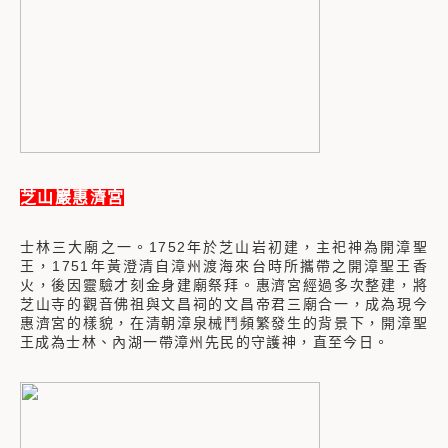
芝山巖惠濟宮
士林三大廟之一。1752年於芝山岩初建，主祀神為開漳聖
王，1751年黃澄清自漳州渡海來台時所攜帶之開漳聖王香
火，後因靈驗才刻金身建廟祭拜。惠濟宮經過多次整建，將
芝山寺的觀音佛祖與文昌祠的文昌帝君三廟合一，成為現今
惠濟宮的樣貌，在清朝漳泉械鬥頻繁發生的背景下，開漳聖
王成為士林、內湖一帶漳州先民的守護神，直至今日。