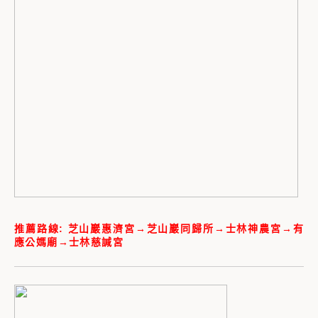
推薦路線: 芝山巖惠濟宮→芝山巖同歸所→士林神農宮→有
應公媽廟→士林慈諴宮