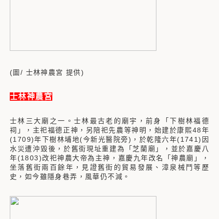
(圖/ 士林神農宮 提供)
士林神農宮
士林三大廟之一。士林最古老的廟宇，前身「下樹林福德
祠」，主祀福德正神，另陪祀先農等神明，始建於康熙48年
(1709)年下樹林埔地(今新光醫院旁)，於乾隆六年(1741)因
水災遭沖毀後，於舊街現址重建為「芝蘭廟」，並於嘉慶八
年(1803)改祀神農大帝為主神，嘉慶九年改名「神農廟」，
坐落舊街兩百餘年，見證舊街的貿易發展、漳泉械鬥等歷
史，如今雖隱身巷弄，風華仍不減。