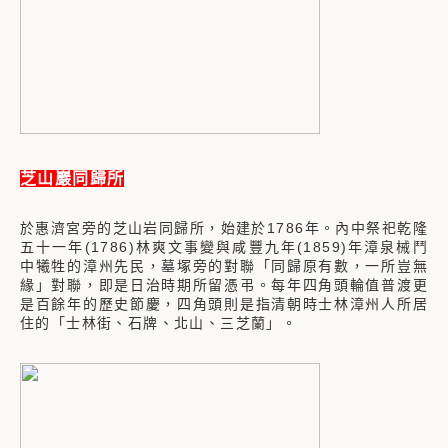
芝山巖同歸所
於惠濟宮旁的芝山岩同歸所，始建於1786年。內中祭祀乾隆
五十一年(1786)林爽文事變與咸豐九年(1859)年漳泉械鬥
中犧牲的漳州先民，墓塚旁的對聯「同歸原有數，一所豈無
緣」對聯，即是日治時期所留憑弔。每年四角頭輪值普渡更
是百餘年的歷史節慶，四角頭則是指清朝時士林漳州人所居
住的「士林街、石牌、北山、三芝蘭」。