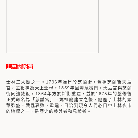
士林慈諴宮
士林三大廟之一。1796年始建於芝蘭街，舊稱芝蘭街天后
宮，主祀神為天上聖母。1859年因漳泉械鬥，天后宮與芝蘭
街同遭焚毀，1864年方於新街重建，並於1875年的整修後
正式命名為「慈諴宮」。媽祖廟建立之後，經歷了士林的繁
華強盛、戰亂衰敗、重建、日治到現今人們心目中士林夜市
的地標之一，是歷史的參與者和見證者。