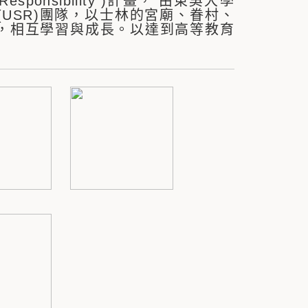
esponsibility )計畫， 由東吳大學
USR)團隊，以士林的宮廟、眷村、
，相互學習與成長。以達到高等教育