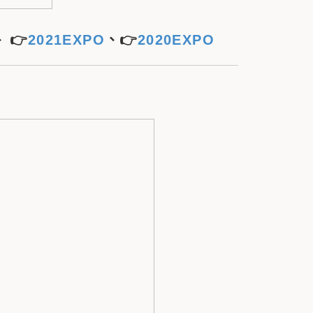
、
👉
2021EXPO
、👉
2020EXPO