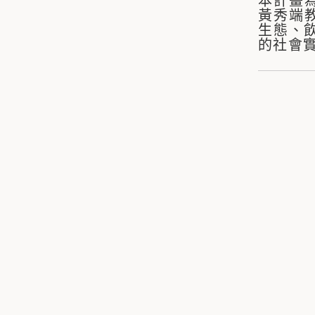
本計畫為教
黃秀端
生態、
的社會實