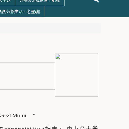
大主題
外雙溪流域影音全紀錄
散散步(慢生活，老靈魂)
」
nce of Shilin ”