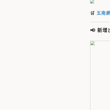
🛒
五南
📢
新增