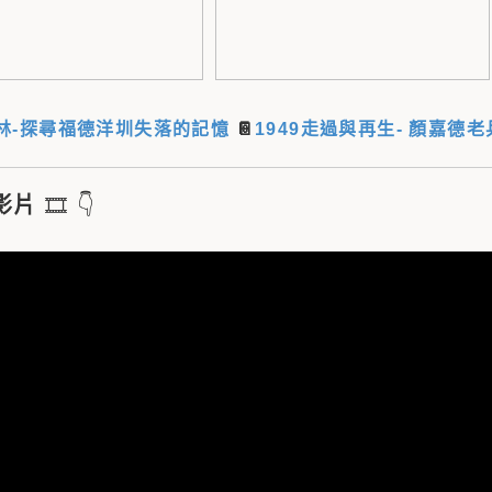
林-探尋福德洋圳失落的記憶
📔
1949走過與再生- 顏嘉德
影片
🎞
👇