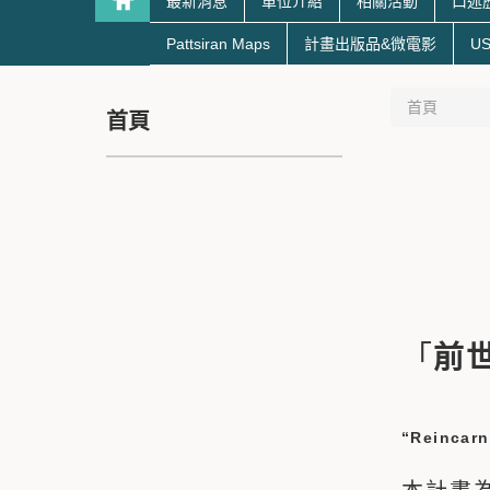
最新消息
單位介紹
相關活動
口述
Pattsiran Maps
計畫出版品&微電影
US
首頁
首頁
「
前
“Reincarn