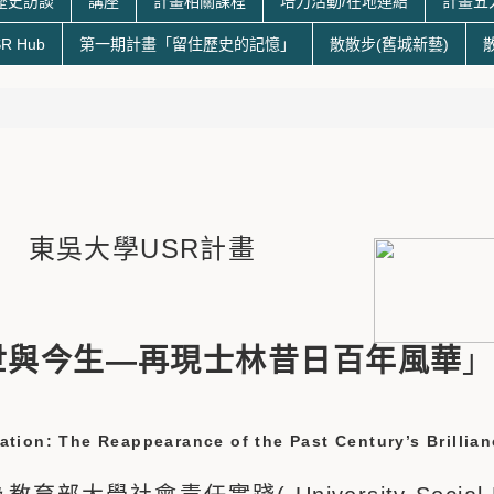
歷史訪談
講座
計畫相關課程
培力活動/在地連結
計畫五
R Hub
第一期計畫「留住歷史的記憶」
散散步(舊城新藝)
東吳大學USR計畫
世與今生
—
再現士林昔日百年風華
ation: The Reappearance of the Past Century’s Brillia