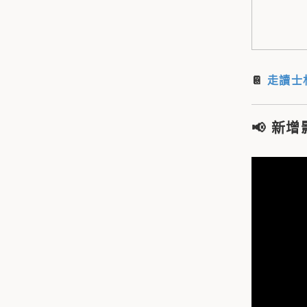
📔
走讀士
📢
新增