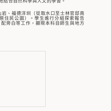
地結合自然科學與人文的學習。
岩、福德洋圳（從取水口至士林官邸南
原住民公園）。學生進行分組探索報告
、配旁白等工作，顯現本科目師生與地方