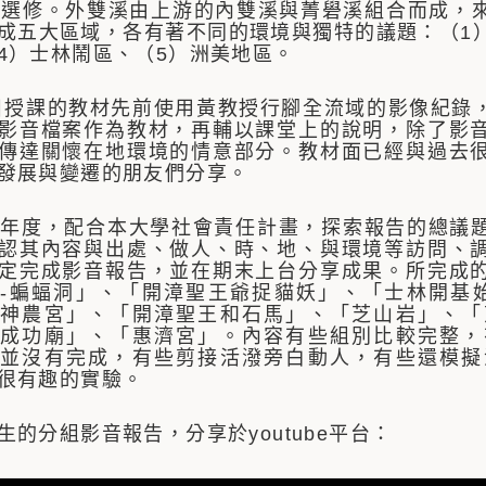
生選修。外雙溪由上游的內雙溪與菁礐溪組合而成，
成五大區域，各有著不同的環境與獨特的議題：（1
4）士林鬧區、（5）洲美地區。
課的教材先前使用黃教授行腳全流域的影像紀錄，
影音檔案作為教材，再輔以課堂上的說明，除了影
傳達關懷在地環境的情意部分。教材面已經與過去
發展與變遷的朋友們分享。
年度，配合本大學社會責任計畫，探索報告的總議
認其內容與出處、做人、時、地、與環境等訪問、
定完成影音報告，並在期末上台分享成果。所完成
-蝙蝠洞」、「開漳聖王爺捉貓妖」、「士林開基
神農宮」、「開漳聖王和石馬」、「芝山岩」、「
成功廟」、「惠濟宮」。內容有些組別比較完整，
並沒有完成，有些剪接活潑旁白動人，有些還模擬
很有趣的實驗。
生的分組影音報告，分享於youtube平台：