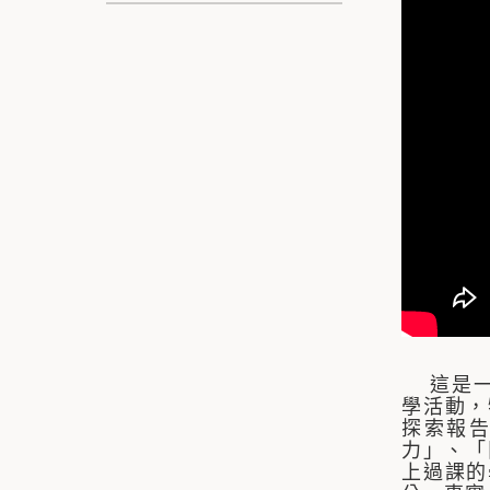
這是一門
學活動，
探索報告
力」、「
上過課的