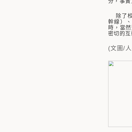
分，事實
除了校園
幹線）、
時，當然
密切的互
(文圖/