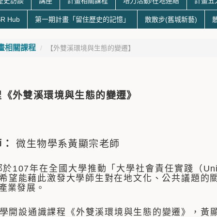
歷史訪談
講座
計畫相關課程
培力活動/在地連結
計畫五
R Hub
第一期計畫「留住歷史的記憶」
散散步(舊城新藝)
畫相關課程
【外雙溪環境與生態的變遷】
程《外雙溪環境與生態的變遷》
師：
微生物學系黃顯宗老師
07年在全國大學推動「大學社會責任實踐（University So
希望能藉此激發大學師生對在地文化、公共議題的
產業發展。
開設通識課程《外雙溪環境與生態的變遷》，黃顯