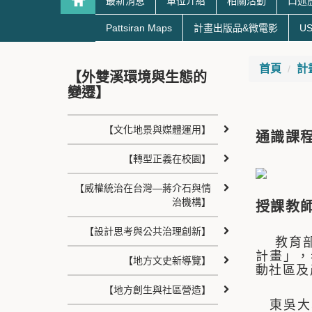
最新消息
單位介紹
相關活動
口述
Pattsiran Maps
計畫出版品&微電影
US
首頁
計
【外雙溪環境與生態的
變遷】
【文化地景與媒體運用】
通識課
【轉型正義在校園】
【威權統治在台灣—蔣介石與情
治機構】
授課教
【設計思考與公共治理創新】
教育部於1
計畫」，
【地方文史新導覽】
動社區及
【地方創生與社區營造】
東吳大學