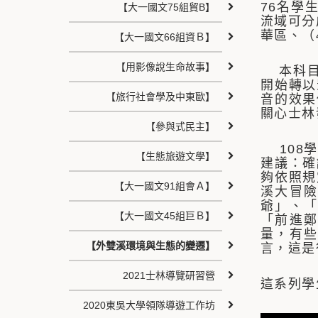
76名學
【大一國文75組貿B】
流域可分
華區、（
【大一國文66組資Ｂ】
【用影像說生命故事】
本科目授
開始轉以
【旅行社會學及中東歐】
音的效果
關心士林
【參與式民主】
108學
【生態旅遊文學】
建議：確
夠依照規
【大一國文91組會Ａ】
溪大冒險
爺」、「
【大一國文45組巨Ｂ】
「前進鄭
量，有些
【外雙溪環境與生態的變遷】
言，這是
2021士林導覽研習營
這系列學
2020東吳大學領隊導遊工作坊