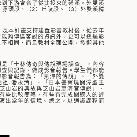
來到下游會合了從北投來的磺溪。外雙溪
）源頭段、（2）丘陵段、（3）外雙溪精
及本計畫支持建置影音教材後，從去年
音能夠傳達客觀的資訊外，更可以透過影
很不相同，而且教材全面公開，歡迎其他
題是「士林傳奇與傳說現場調查」，內容
調查與記錄、做成影音報告。學生們都能
的影音報告為：「劍潭的傳說」、「外雙
始祖-潘永清」、「日本警察燒開漳聖王
芝山岩的典故與芝山岩惠濟宮傳說」、
有些比較簡略，有些有完成閱聽人的評
演出當年的情境。總之，以通識課程而