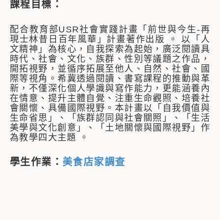
課程目標：
配合教育部USR社會實踐計畫「前世與今生-再
現士林昔日百年風華」計畫著作出版 。 以「人
文精神」為核心，自我探索為起始，廣泛閱讀具
時代、社會、文化、族群、性別等議題之作品，
開拓視野，並循序拓展至他人、自然、社會、國
際等視角。希冀透過閱讀、書寫課程的推動與革
新，不僅深化個人學識與寫作能力，更能涵養內
在情意、提升主體自覺、注重生命觀照、培養社
會關懷、具備國際視野。本計畫以「自我價值與
生命省思」、「族群認同與社會關照」、「生活
美學與文化創意」、「土地關懷與國際視野」作
為教學四大主題 。
學生作業：
美食店家調查