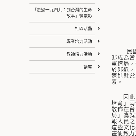
「走過一九四九：到台灣的生命
故事」微電影
社區活動
專業培力活動
民
教師培力活動
邸成為當
軍情局，
講座
於鄰近，
速進駐於
素。
因此，本
培育」兩
散佈在台
局」為就
報人員之
這些文化
畫便致力