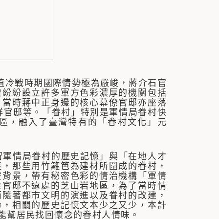
值冷戰時期國際情勢極為嚴峻，蔣介石官
遭紛紛設立許多軍方色彩濃厚的機關包括
。當時蔣中正身邊的核心幕僚官邸亦座落
群官邸等。「眷村」特別是軍情局眷村快
區，融入了臺灣特有的「眷村文化」元
軍情局眷村的歷史記憶」與「在地人才
產，那些用竹籬笆為建材所圍成的眷村，
空背景，帶有秘密色彩的情治機構「軍情
離官邸不遠處的芝山岩地區，為了當時情
而隨著都市文明的演進以及眷村的改建，
命，相關的歷史記憶文本少之又少，本計
能幫居民找回懷念的眷村人情味。