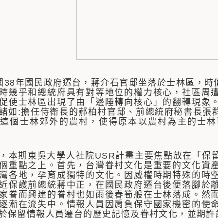
國38年國民政府遷台，蔣介石官邸坐落於士林區，時
時幾乎和總統府具有對等地位的權力核心，社區周
促使士林區出現了由「邊陲轉向核心」的翻轉現象
諸如:擔任侍衛長的郝柏村官邸、前總統府秘書長張
這個士林郊外的農村，使得原本以農村為主的士林
期東吳大學人社院USR計畫主要焦點放在「保留
個重點之上。首先，台灣眷村文化是重要的文化資
灣各地，孕育成獨特的文化。因威權時期特殊的時
近保護前總統蔣中正，在國民政府遷台後便落腳於
家眷而興建的眷村也如雨後春筍般在士林落成。然
逐漸在流失中。情報人員因肩負保守國家機密的使
於保留情報人員遷台的歷史記憶及眷村文化，並期許