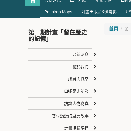
最新消息
單位介紹
相關活動
口述
Pattsiran Maps
計畫出版品&微電影
US
首頁
第
第一期計畫「留住歷史
的記憶」
最新消息
關於我們
成員與職掌
口述歷史訪談
訪談人物寫真
眷村媽媽的廚房故事
計畫相關課程