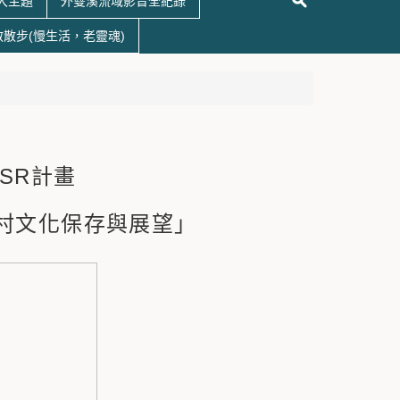
大主題
外雙溪流域影音全紀錄
散散步(慢生活，老靈魂)
SR計畫
眷村文化保存與展望」