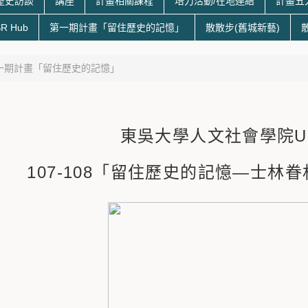
歷史訪談
講座
計畫相關課程
培力活動/在地連結
計畫五
R Hub
第一期計畫「留住歷史的記憶」
散散步(舊城新藝)
一期計畫「留住歷史的記憶」
東吳大學人文社會學院U
107-108「留住歷史的記憶—士林