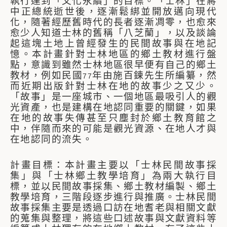
執行達到「文化永續」的目標。「士林」在蔣
中正總統逝世後，逐漸鬆綁並開放邁向現代
化，隨著經歷舊時代的長者逐漸凋零，也愈來
愈少人知道士林的舊稱「八芝蘭」，以及談論
起這塊土地上曾經發生的民間故事與在地記
憶。本計畫針對士林地區的鄉土教材進行盤
點，意識到雖然士林地區很早便有自己的鄉土
教材，例如民國
年由施百鍊先生所編纂，然
77
而近期出版針對士林在地的故事少之又少。
「故事」是一座城市、一個地區最吸引人的觀
光資產，也是建構在地認同重要的關鍵，如果
在地的故事失傳甚至只塵封於鄉土教育館之
中，伴隨而來的可能是觀光資源、在地人才與
在地認同的流失。
計畫目標：本計畫主要以「士林民間故事採
集」與「士林鄉土教學培育」為兩大執行目
標，並以民間故事採集、鄉土教材編製、鄉土
教學培育，三階段逐步進行與推廣。士林民間
故事採集主要是透過口訪在地耆老與相關文獻
的蒐集與整理，將這些口述故事與文獻資料等