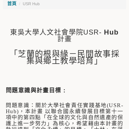
首頁
USR Hub
東吳大學人文社會學院USR-
Hub
計畫
「
芝蘭的根與緣－民間故事採
集與鄉土教學培育
」
問題意識與計畫目標 :
問題意識：關於
大學社會責任實踐基地(USR-
Hub)
，本計畫
以聯合國永續發展目標第十一
項中的第四點「在全球的文化與自然遺產的保
護上進一步努力」為核心，希望藉由本計畫的