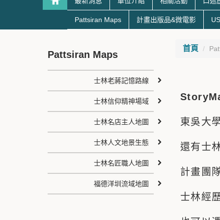
最新消息
單位介紹
相關活動
口述
Pattsiran Maps
計畫出版品&微電影
US
首頁
Pat
Pattsiran Maps
士林老蔣記憶路線
StoryM
士林信仰精神場域
東吳大
士林名店主人地圖
士林人文地景生態
還有士
士林名匠職人地圖
計畫團
福德洋圳流域地圖
士林經