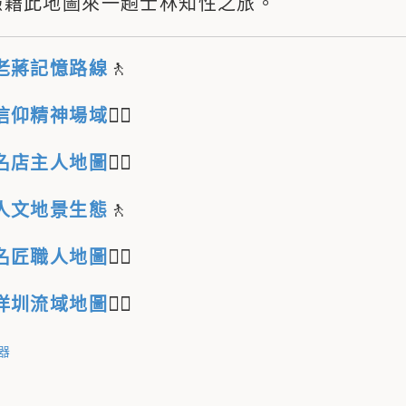
憑藉此地圖來一趟士林知性之旅。
🚶
老蔣記憶路線
🚶‍♂️
信仰精神場域
🚶‍♀️
名店主人地圖
🚶
人文地景生態
🚶‍♀️
名匠職人地圖
🚶‍♀️
洋圳流域
地圖