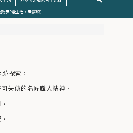
大主題
外雙溪流域影音全紀錄
散散步(慢生活，老靈魂)
足跡探索，
不可失傳的名匠職人精神，
到，
成，