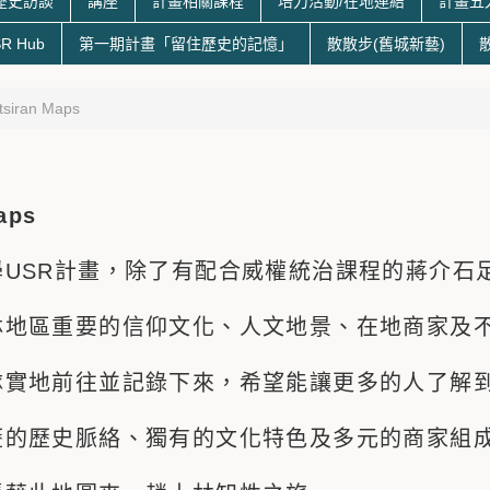
歷史訪談
講座
計畫相關課程
培力活動/在地連結
計畫五
R Hub
第一期計畫「留住歷史的記憶」
散散步(舊城新藝)
tsiran Maps
aps
學USR計畫，除了有配合威權統治課程的蔣介石
林地區重要的信仰文化、人文地景、在地商家及
隊實地前往並記錄下來，希望能讓更多的人了解
歷的歷史脈絡、獨有的文化特色及多元的商家組