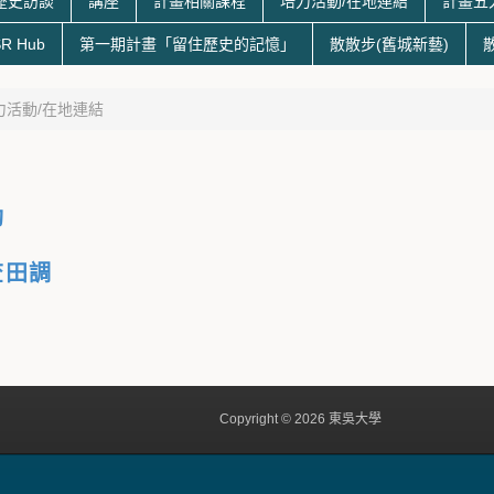
歷史訪談
講座
計畫相關課程
培力活動/在地連結
計畫五
R Hub
第一期計畫「留住歷史的記憶」
散散步(舊城新藝)
力活動/在地連結
動
查田調
Copyright © 2026 東吳大學