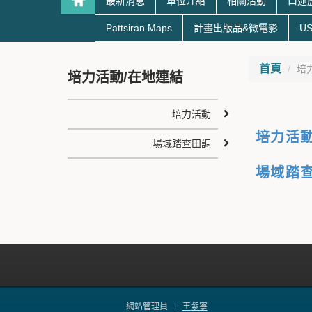
最新消息
單位介紹
相關活動
口述
Pattsiran Maps
計畫出版品&微電影
US
首頁
培
培力活動/在地連結
培力活動
培力活
場域踏查田調
場域踏
網站管理員 |
王紫寧