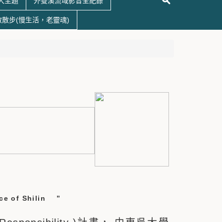
大主題
外雙溪流域影音全紀錄
散散步(慢生活，老靈魂)
」
nce of Shilin ”