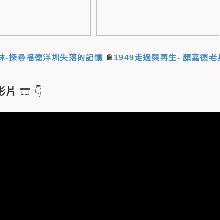
林-探尋福德洋圳失落的記憶
📔
1949走過與再生- 顏嘉德
影片
🎞
👇