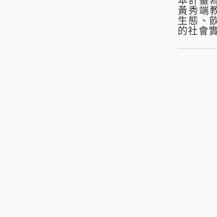
本計畫為教
黃秀端
生態、
的社會實