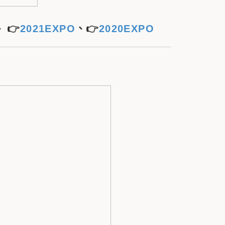
、
👉
2021EXPO
、👉
2020EXPO