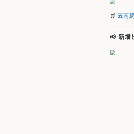
🛒
五南
📢
新增