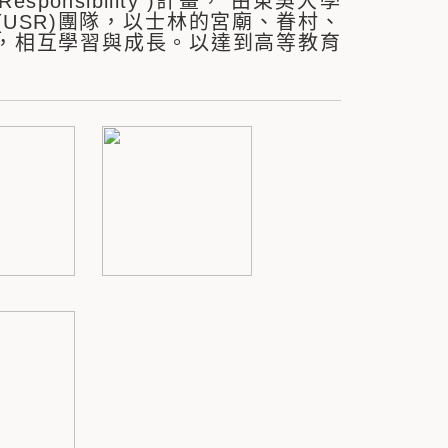
esponsibility )計畫， 由東吳大學
USR)團隊，以士林的宮廟、眷村、
，相互學習與成長。以達到高等教育