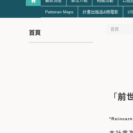
最新消息
單位介紹
相關活動
口述
Pattsiran Maps
計畫出版品&微電影
US
首頁
首頁
「
前
“Reincarn