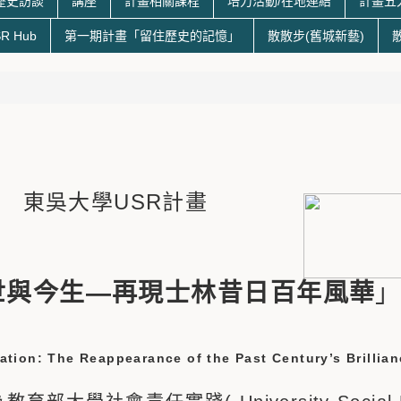
歷史訪談
講座
計畫相關課程
培力活動/在地連結
計畫五
R Hub
第一期計畫「留住歷史的記憶」
散散步(舊城新藝)
東吳大學USR計畫
世與今生
—
再現士林昔日百年風華
ation: The Reappearance of the Past Century’s Brillia