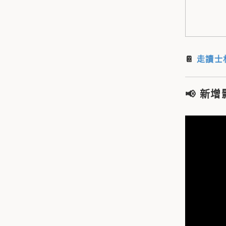
📔
走讀士
📢
新增