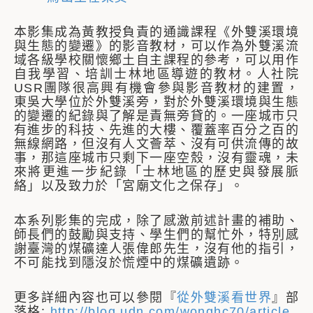
本影集成為黃教授負責的通識課程《外雙溪環境
與生態的變遷》的影音教材，可以作為外雙溪流
域各級學校關懷鄉土自主課程的參考，可以用作
自我學習、培訓士林地區導遊的教材。人社院
USR團隊很高興有機會參與影音教材的建置，
東吳大學位於外雙溪旁，對於外雙溪環境與生態
的變遷的紀錄與了解是責無旁貸的。一座城市只
有進步的科技、先進的大樓、覆蓋率百分之百的
無線網路，但沒有人文薈萃、沒有可供流傳的故
事，那這座城市只剩下一座空殼，沒有靈魂，未
來將更進一步紀錄「士林地區的歷史與發展脈
絡」以及致力於「宮廟文化之保存」。
本系列影集的完成，除了感激前述計畫的補助、
師長們的鼓勵與支持、學生們的幫忙外，特別感
謝臺灣的煤礦達人張偉郎先生，沒有他的指引，
不可能找到隱沒於慌煙中的煤礦遺跡。
更多詳細內容也可以參閱『
從外雙溪看世界
』部
落格:
http://blog.udn.com/wonghc70/article