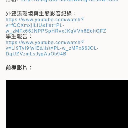
外雙溪環境與生態影音紀錄：
https://www.youtube.com/watch?
v=fCOXmxjiLIU&list=PL-
w_zMFx66JNPPSpHRvxJKqVVh6EohGFZ
學生報告：
https://www.youtube.com/watch?
v=Ll9Tvl9fwlE&list=PL-w_zMFx66JOL-
DqUZVzmLsJygAuOb94B
前導影片：