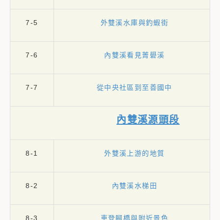
7-5
外雙溪水庫與釣蝦街
7-6
內雙溪看見菁礐溪
7-7
從中央社區到至善國中
內雙溪源頭段
8-1
外雙溪上游的地質
8-2
內雙溪水梯田
8-3
車登腳橋與附近景色