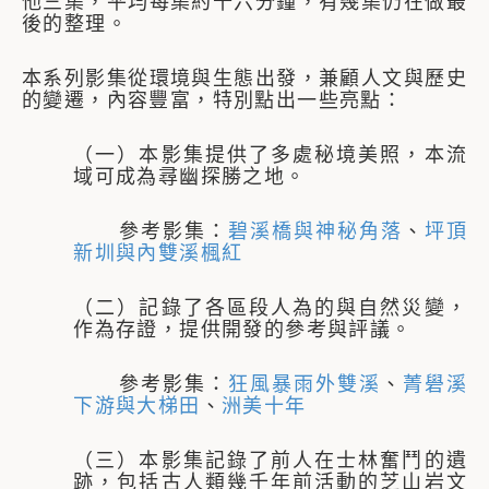
他三集，平均每集約十六分鐘，有幾集仍在做最
後的整理。
本系列影集從環境與生態出發，兼顧人文與歷史
的變遷，內容豐富，特別點出一些亮點：
（一）本影集提供了多處秘境美照，本流
域可成為尋幽探勝之地。
參考影集：
碧溪橋與神秘角落
、
坪頂
新圳與內雙溪楓紅
（二）記錄了各區段人為的與自然災變，
作為存證，提供開發的參考與評議。
參考影集：
狂風暴雨外雙溪
、
菁礐溪
下游與大梯田
、
洲美十年
（三）本影集記錄了前人在士林奮鬥的遺
跡，包括古人類幾千年前活動的芝山岩文