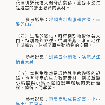
化層與近代漢人開發的遺跡，無疑本影集
是適當的鄉土教育的素材。
參考影集：
坪頂古圳與張賴古厝
、
辛
酸芝山岩
（四）生態的變化，時時刻刻地警惕著人
們，特別是外來種，從洲美起，漸漸地往
上游擴散，佔據了原生動植物的空間。
參考影集：
洲美五分港溪
、
猛龍過江
禍害東吳
（五）本影集雖然是環境與生態變遷的記
錄，也有豐富的生命教育素材，例如蕈類
小精靈與小鳥不懼怕艱辛環境的繁衍過
程，值得人們學習。
參考影集：
東吳烏秋成長記事
、
小小
鳥出生在東吳