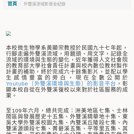
首頁
外雙溪流域影音全紀錄
本校微生物學系黃顯宗教授於民國九十七年起，
行腳走遍外雙溪流域，用鏡頭、用文字，記錄全
流域的環境與生態的變化，近年獲得人文社會院
的教育部大學社會責任計畫與校內數位教材製作
計畫的補助，終於完成六十餘集影片，並配以學
生感情豐富的旁白，現在全數公開於
Youtube〔外雙溪環境與生態〕的影音平台
，彰
顯本校自從在外雙溪復校以來對於社區服務的成
果。
至109年六月，總共完成：洲美地區七集、士林
鬧區與發展歷史十五集、外雙溪精華地十集、東
吳大學外雙溪校園九集、內雙溪丘陵段七集、內
雙溪源頭段七集、菁礐溪五集、平等里五集、其