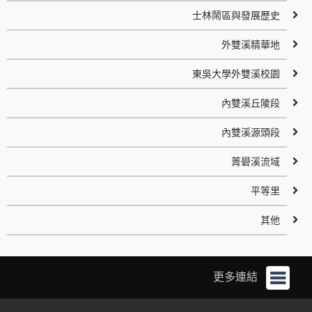
士林鬧區與發展歷史
外雙溪精華地
東吳大學外雙溪校園
內雙溪丘陵段
內雙溪源頭段
菁礐溪流域
平等里
其他
更多連結