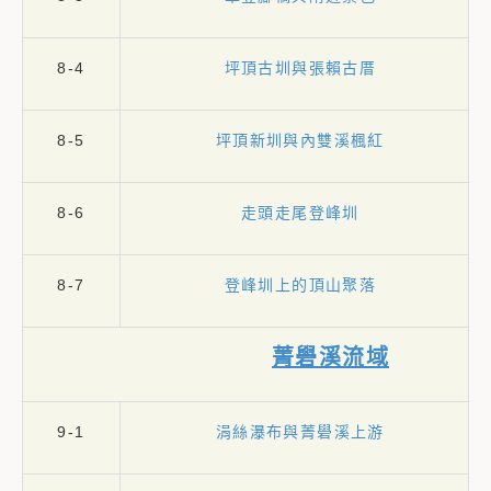
8-4
坪頂古圳與張賴古厝
8-5
坪頂新圳與內雙溪楓紅
8-6
走頭走尾登峰圳
8-7
登峰圳上的頂山聚落
菁礐溪流域
9-1
涓絲瀑布與菁礐溪上游