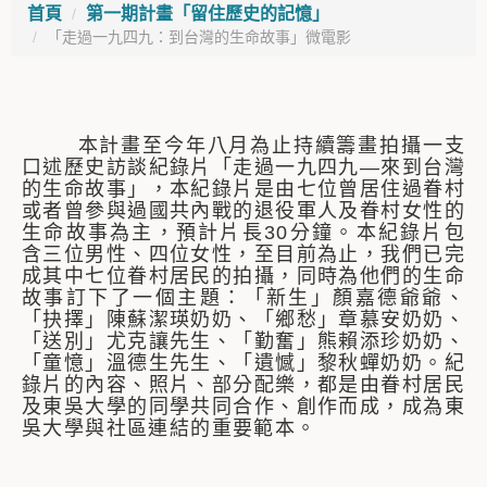
首頁
第一期計畫「留住歷史的記憶」
「走過一九四九：到台灣的生命故事」微電影
本計畫至今年八月為止持續籌畫拍攝一支
口述歷史訪談紀錄片「走過一九四九—來到台灣
的生命故事」，本紀錄片是由七位曾居住過眷村
或者曾參與過國共內戰的退役軍人及眷村女性的
生命故事為主，預計片長30分鐘。本紀錄片包
含三位男性、四位女性，至目前為止，我們已完
成其中七位眷村居民的拍攝，同時為他們的生命
故事訂下了一個主題：「新生」顏嘉德爺爺、
「抉擇」陳蘇潔瑛奶奶、「鄉愁」章慕安奶奶、
「送別」尤克讓先生、「勤奮」熊賴添珍奶奶、
「童憶」溫德生先生、「遺憾」黎秋蟬奶奶。紀
錄片的內容、照片、部分配樂，都是由眷村居民
及東吳大學的同學共同合作、創作而成，成為東
吳大學與社區連結的重要範本。