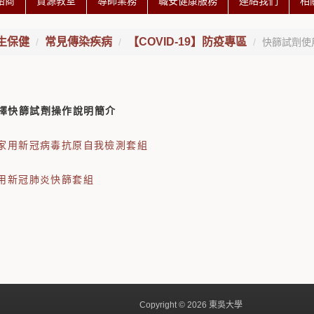
諮商
資源教室
導師業務
職安健康服務
連絡我們
相
生保健
常見傳染疾病
【COVID-19】防疫專區
快篩試劑使
擇快篩試劑操作說明簡介
家用新冠病毒抗原自我檢測套組
用新冠肺炎快篩套組
Copyright © 2026 東吳大學