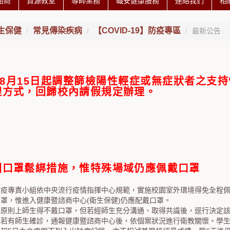
諮商
資源教室
導師業務
職安健康服務
連絡我們
相
生保健
常見傳染疾病
【COVID-19】防疫專區
最新公告
年8月15日起調整篩檢陽性輕症或無症狀者之支
理方式，回歸校內請假規定辦理。
園口罩鬆綁措施，惟特殊場域仍應佩戴口罩
防疫專責小組依中央流行疫情指揮中心規範，實施校園室外環境得免全程
罩，惟進入健康暨諮商中心(衛生保健)仍應配戴口罩。
內原則上師生得不戴口罩，但若經師生充分溝通、取得共識後，逕行決定
上若有師生確診，通報健康暨諮商中心後，依個案狀況進行衛教關懷。學生