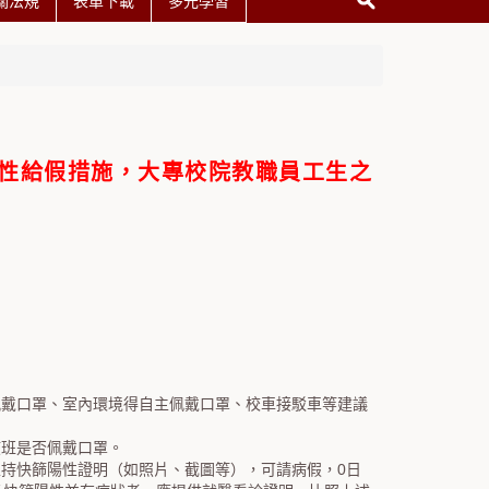
關法規
表單下載
多元學習
持性給假措施，
大專校院教職員工生之
佩戴口罩、室內環境得自主佩戴口罩、校車接駁車等建議
該班是否佩戴口罩。
持快篩陽性證明（如照片、截圖等），可請病假，0日