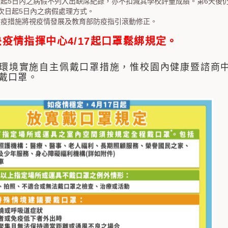
日起5日內之病假不列入出缺席紀錄，亦不扣減其學校評量成績。第6天後
次日起5日內之病假處理方式。
防疫措施將視疫情發展及教育部防疫指引滾動修正。
疫情指揮中心4/17起口罩鬆綁規定。
環境實施自主佩戴口罩措施，惟校園內健康暨諮商
戴口罩。