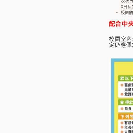
及次
0日及
校園
配合中央
校園室內
定仍應佩