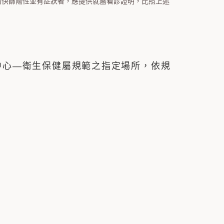
仍快篩陽性並有症狀者，應提供就醫看診證明，比照上述
中心—衛生保健屬規範之指定場所，依規