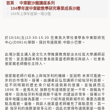
首頁
中東歐沙龍講座系列
104學年度中東歐教學研究專業成長沙龍
104年上學年度第一場沙龍
於10/16(五)13:30-15:20 在東吳大學社會學系中東歐研究
中心(D0814)舉辦，探討布達佩斯:中歐小巴黎。
此場沙龍主講人是文化大學推廣教育部淡水社區大學講師莊
宏哲，並且邀請本校社會系施富盛老師擔任與談人，社會系
張家銘老師擔任主持人。
張家銘老師介紹系上與匈牙利的機緣，並說明 未來可能進一
步的合作情形。接著，由講者莊弘哲講師介紹匈牙利首都，
從不同時期的歷史來介紹布達佩斯的發展，並強調西元
1896 年，是馬札兒 族群在布達佩斯定居一千年，故稱為千
禧年。因為匈牙利布達佩斯千禧年 的建設非常多，接著以千
禧年地鐵沿線為基礎，一一介紹布達佩斯城市的 重要古蹟景
點及風貌。最後，與談人施富盛老師補充了兩點意見，其一
是 匈牙利的族群是很多元的，因此也使得布達佩斯是一個多