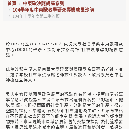
首頁
中東歐沙龍講座系列
104學年度中東歐教學研究專業成長沙龍
104年上學年度第二場沙龍
於10/23(五)13:30-15:20 在東吳大學社會學系中東歐研究
中心(D0814)舉辦，探討布拉格精神:社會現象學的場所意
識。
此場沙龍主講人是南華大學建築與景觀學系辜率品老師，並
且邀請本校社會系張家銘老師擔任與談人，政治系吳志中老
師擔任主持人。
吳志中教授以國際政治層面的觀點作為開場，接著由講者辜
率品助理教授為與會者介紹布拉格這個聞名於世的城市，他
以曼 紐·卡斯提爾四個社會生產，分別是空間的生產，都市
空間的權利、集體消 費與都市社會運動為主軸，介紹布拉格
在不同歷史社會背景下的都市空間 發展，透過大量的都市建
物照片，來呈現城市區域發展新舊的交接並探討 為何這樣發
展，反思誰是這座城市的主體，最後進而和參與者一起探討