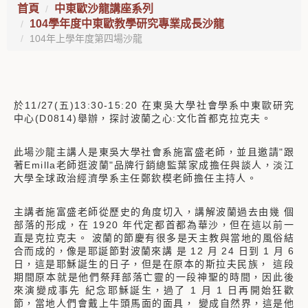
首頁
中東歐沙龍講座系列
104學年度中東歐教學研究專業成長沙龍
104年上學年度第四場沙龍
於11/27(五)13:30-15:20 在東吳大學社會學系中東歐研究
中心(D0814)舉辦，探討波蘭之心:文化首都克拉克夫。
此場沙龍主講人是東吳大學社會系施富盛老師，並且邀請"跟
著Emilla老師逛波蘭"品牌行銷總監葉家成擔任與談人，淡江
大學全球政治經濟學系主任鄭欽模老師擔任主持人。
主講者施富盛老師從歷史的角度切入，講解波蘭過去由幾 個
部落的形成，在 1920 年代定都首都為華沙，但在這以前一
直是克拉克夫。 波蘭的節慶有很多是天主教與當地的風俗結
合而成的，像是耶誕節對波蘭來講 是 12 月 24 日到 1 月 6
日，這是耶穌誕生的日子，但是在原本的斯拉夫民族， 這段
期間原本就是他們祭拜部落亡靈的一段神聖的時間，因此後
來演變成事先 紀念耶穌誕生，過了 1 月 1 日再開始狂歡
節，當地人們會戴上牛頭馬面的面具， 變成自然界，這是他