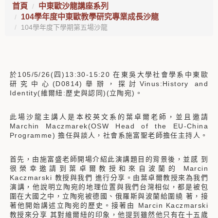
首頁
中東歐沙龍講座系列
104學年度中東歐教學研究專業成長沙龍
104學年度下學期第五場沙龍
於105/5/26(四)13:30-15:20 在東吳大學社會學系中東歐
研究中心(D0814)舉辦，探討Vinus:History and
Identity(維爾紐:歷史與認同)(立陶宛)。
此場沙龍主講人是本校英文系的葉卓爾老師，並且邀請
Marchin Maczmarek(OSW Head of the EU-China
Programme) 擔任與談人，社會系施富聖老師擔任主持人。
首先，由施富盛老師開場介紹此演講題目的背景後，並感 到
很榮幸邀請到葉卓爾教授和來自波蘭的 Marcin
Kaczmarski 教授與我們 進行分享。由葉卓爾教授來為我們
演講，他說明立陶宛的地理位置與我們台灣相似，都是被包
圍在大國之中，立陶宛被德國、俄羅斯與波蘭給圍繞 著，接
著他開始講述立陶宛的歷史。接著由 Marcin Kaczmarski
教授來分享 其對維爾紐的印象，他提到雖然他只有在十五歲