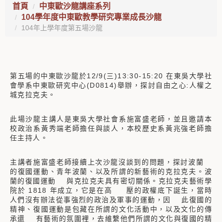
首頁
中東歐沙龍講座系列
104學年度中東歐教學研究專業成長沙龍
104年上學年度第五場沙龍
第五場的中東歐沙龍於12/9(三)13:30-15:20 在東吳大學社
會學系中東歐研究中心(D0814)舉辦，探討自由之心:人權之
城克拉克夫。
此場沙龍主講人是東吳大學社會系施富盛老師，並且邀請本
校政治系黃秀端老師擔任與談人，本校歷史系黃兆強老師擔
任主持人。
主講者施富盛老師接續上次沙龍沒談到的問題，探討波蘭
的復國運動、青年波蘭、以及所謂的新藝術的克拉克夫。波
蘭的復國運動 與克拉克夫具有密切關係。克拉克夫藝術學
院於 1818 年成立，它是在高 壓的政權底下誕生，當時
人們沒有辦法從事強烈的政治及軍事的運動，因 此復國的
精神、復國運動是包藏在所謂的文化活動中，以及文化的傳
承還 有藝術的氛圍裡，去維繫他們所謂的文化與復國的精