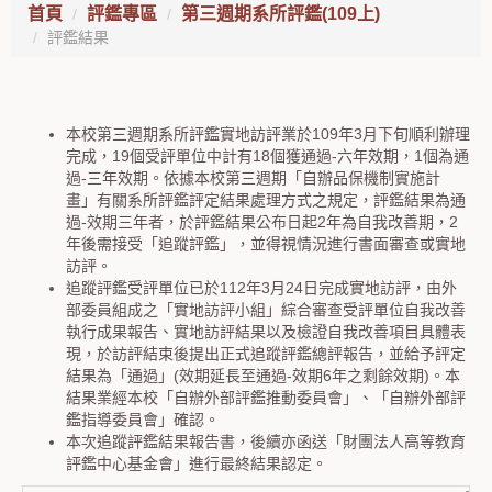
首頁
評鑑專區
第三週期系所評鑑(109上)
評鑑結果
本校第三週期系所評鑑實地訪評業於109年3月下旬順利辦理
完成，19個受評單位中計有18個獲通過-六年效期，1個為通
過-三年效期。依據本校第三週期「自辦品保機制實施計
畫」有關系所評鑑評定結果處理方式之規定，評鑑結果為通
過-效期三年者，於評鑑結果公布日起2年為自我改善期，2
年後需接受「追蹤評鑑」，並得視情況進行書面審查或實地
訪評。
追蹤評鑑受評單位已於112年3月24日完成實地訪評，由外
部委員組成之「實地訪評小組」綜合審查受評單位自我改善
執行成果報告、實地訪評結果以及檢證自我改善項目具體表
現，於訪評結束後提出正式追蹤評鑑總評報告，並給予評定
結果為「通過」(效期延長至通過-效期6年之剩餘效期)。本
結果業經本校「自辦外部評鑑推動委員會」、「自辦外部評
鑑指導委員會」確認。
本次追蹤評鑑結果報告書，後續亦函送「財團法人高等教育
評鑑中心基金會」進行最終結果認定。