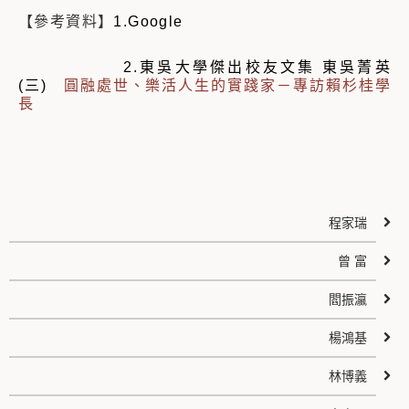
【參考資料】
1.Google
2.東吳大學傑出校友文集
東吳菁英
(三)
圓融處世、樂活人生的實踐家－專訪賴杉桂學
長
程家瑞
曾 富
閻振瀛
楊鴻基
林博義