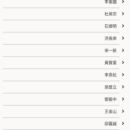
李憲國
杜英宗
石燦明
洪長岸
宋一新
黃賢富
李燕松
吳堅立
鄧振中
王金山
邱義誠