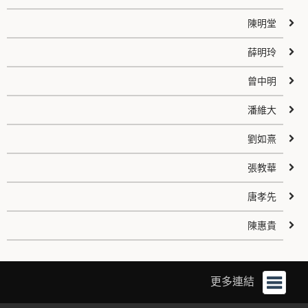
陳明堂
薛明玲
曾中明
潘維大
劉如熹
張教華
唐孝先
陳惠貴
更多連結