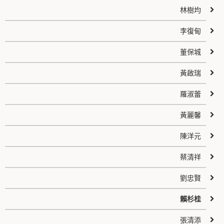
林樹均
李復甸
董保城
黃啟瑞
羅淑蕾
黃麗馨
陳洋元
蔡清祥
劉忠賢
賴杉桂
張清添