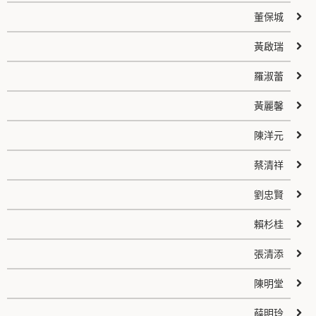
董保城
黃啟瑞
羅淑蕾
黃麗馨
陳洋元
蔡清祥
劉忠賢
賴杉桂
張清添
陳明堂
薛明玲