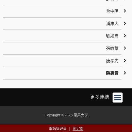
曾中明
潘維大
劉如熹
張教華
唐孝先
陳惠貴
更多連結
Copyright © 2026 東吳大學
網站管理員 |
劉定衢