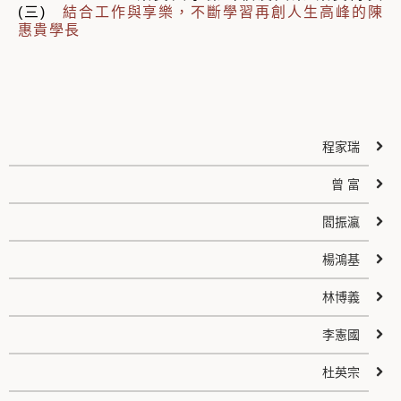
(三)
結合工作與享樂，不斷學習再創人生高峰的陳
惠貴學長
程家瑞
曾 富
閻振瀛
楊鴻基
林博義
李憲國
杜英宗