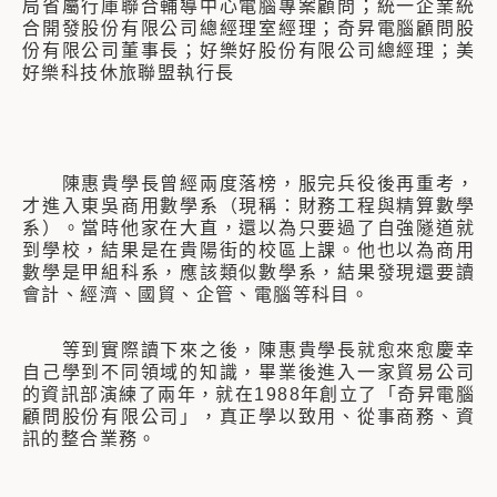
局省屬行庫聯合輔導中心電腦專案顧問；統一企業統
合開發股份有限公司總經理室經理；奇昇電腦顧問股
份有限公司董事長；好樂好股份有限公司總經理；美
好樂科技休旅聯盟執行長
陳惠貴學長曾經兩度落榜，服完兵役後再重考，
才進入東吳商用數學系（現稱：財務工程與精算數學
系）。當時他家在大直，還以為只要過了自強隧道就
到學校，結果是在貴陽街的校區上課。他也以為商用
數學是甲組科系，應該類似數學系，結果發現還要讀
會計、經濟、國貿、企管、電腦等科目。
等到實際讀下來之後，陳惠貴學長就愈來愈慶幸
自己學到不同領域的知識，畢業後進入一家貿易公司
的資訊部演練了兩年，就在1988年創立了「奇昇電腦
顧問股份有限公司」，真正學以致用、從事商務、資
訊的整合業務。