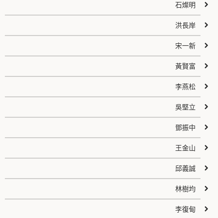
石燦明
洪長岸
宋一新
黃賢富
李燕松
吳堅立
鄧振中
王金山
邱義誠
林樹均
李復甸