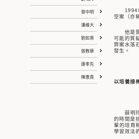
1994
曾中明
空案（亦
潘維大
他是簽證
劉如熹
可能的質
弊案水落
發生。
張教華
唐孝先
陳惠貴
以培養接
薛明玲學
的時間是
輩的培育
學習效法