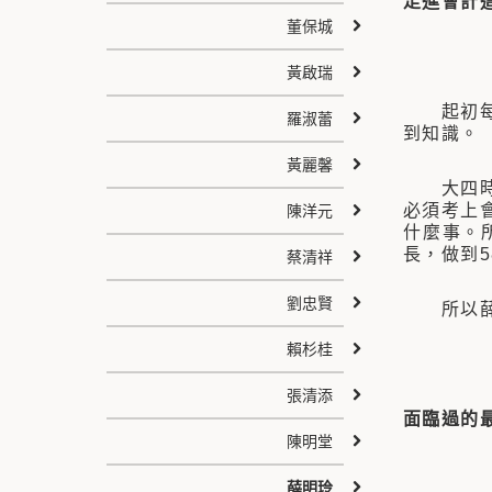
走進會計
董保城
黃啟瑞
起初每一
羅淑蕾
到知識。
黃麗馨
大四時沒
必須考上
陳洋元
什麼事。
長，做到5
蔡清祥
劉忠賢
所以薛明
賴杉桂
張清添
面臨過的
陳明堂
薛明玲