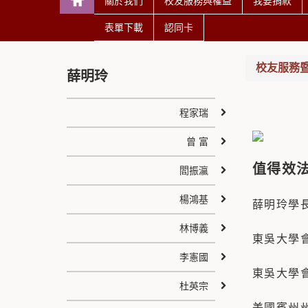
關於我們
校友服務與權益
我要捐款
表單下載
認同卡
校友服務
薛明玲
程家瑞
曾 富
值得效
閻振瀛
楊鴻基
薛明玲學
林博義
東吳大學
李憲國
東吳大學
杜英宗
美國賓州州