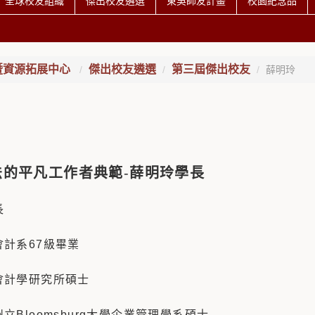
全球校友組織
傑出校友遴選
東吳師友計畫
校園紀念品
暨資源拓展中心
傑出校友遴選
第三屆傑出校友
薛明玲
法的平凡工作者典範
-
薛明玲學長
長
會計系67級畢業
會計學研究所碩士
立Bloomsburg大學企業管理學系碩士