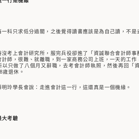
這一行是機緣
科只求低分過關，之後覺得讀書應該是為自己讀，不是去
考上會計研究所，服完兵役卻進了「資誠聯合會計師事務
會計師，很難、就離職，到一家商務公司上班，一天的工作
所以只做了八個月又辭職，去考會計師執照，然後再回「
8歲退休。
玲學長會說：走進會計這一行，這還真是一個機緣。
最大考驗