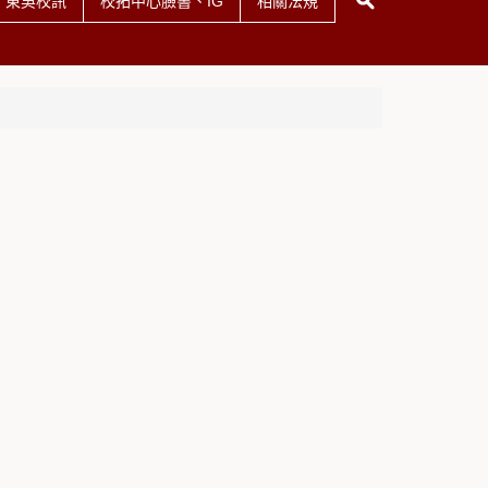
東吳校訊
校拓中心臉書、IG
相關法規