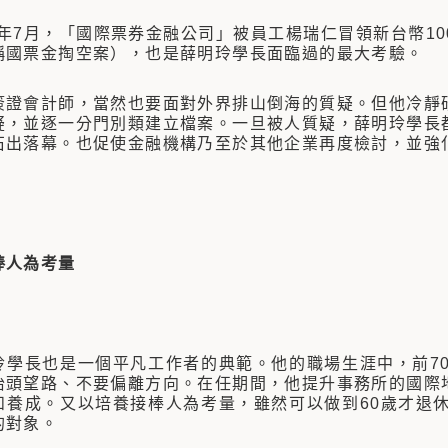
年7月，「國際票券金融公司」被員工楊瑞仁冒領新台幣10
稱國票金掏空案），也是薛明玲學長面臨過的最大考驗。
會計師，當然也要面對外界排山倒海的質疑。但他冷靜研
疑，並逐一分門別類建立檔案。一旦被人質疑，薛明玲學長
石出落幕。也促使金融機構乃至於其他企業再度檢討，並強
棒人為考量
長也是一個平凡工作者的典範。他的職場生涯中，前70
抬頭望路、不要偏離方向。在任期間，他提升事務所的國際
和養成。又以培養接棒人為考量，雖然可以做到60歲才退休
的對象。