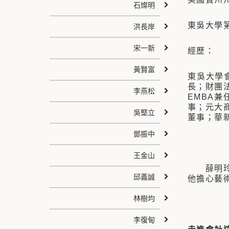
石燦明
東吳大學
洪長岸
宋一新
經歷：
黃賢富
東吳大學
長；財團
李燕松
EMBA
事；元大
吳堅立
董事；華
鄧振中
王金山
薛明玲學
邱義誠
他擔心藝
林樹均
李復甸