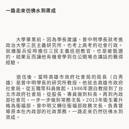
一路走來彷彿水到渠成
大學畢業前，因為學長建議，曾中明學長就考進
政治大學三民主義研究所，也考上高考的社會行政。
就連服兵役時擔任三民主義巡迴教官，也是被甄選
的，結果反而讓他有機會學到在公開場合講話的難得
經驗。
退伍後，當時高雄市政府社會局的局長（白秀
雄）是曾中明學長的研究所教授，他就去高雄市政府
社會局，從五職等科員做起。1986年跟白教授到了台
北市政府社會局，從股長、專員做到科長。再到內政
部社會司，一步一步做到常務次長。2013年衛生署升
格為衛福部，曾中明又轉任衛福部政務次長，負責督
導原本在內政部的社政業務。一路走來仍然彷彿水到
渠成。