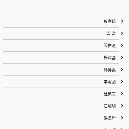
程家瑞
曾 富
閻振瀛
楊鴻基
林博義
李憲國
杜英宗
石燦明
洪長岸