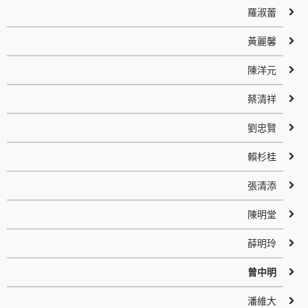
羅淑蕾
黃麗馨
陳洋元
蔡清祥
劉忠賢
賴杉桂
張清添
陳明堂
薛明玲
曾中明
潘維大