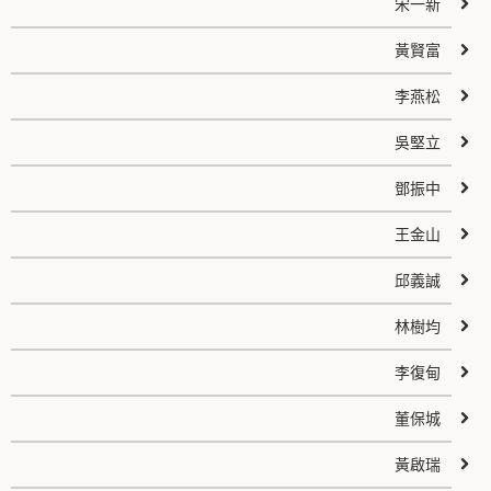
宋一新
黃賢富
李燕松
吳堅立
鄧振中
王金山
邱義誠
林樹均
李復甸
董保城
黃啟瑞