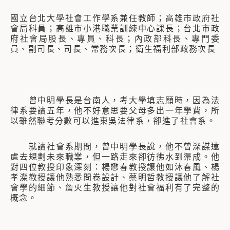
國立台北大學社會工作學系兼任教師；高雄市政府社
會局科員；高雄市小港職業訓練中心課長；台北市政
府社會局股長、專員、科長；內政部科長、專門委
員、副司長、司長、常務次長；衛生福利部政務次長
曾中明學長是台南人，考大學填志願時，因為法
律系要讀五年，他不好意思要父母多出一年學費，所
以雖然聯考分數可以進東吳法律系，卻進了社會系。
就讀社會系期間，曾中明學長說，他不曾深謀遠
慮去規劃未來職業，但一路走來卻彷彿水到渠成。他
對四位教授印象深刻：楊懋春教授讓他如沐春風、楊
孝濚教授讓他熟悉問卷設計、蔡明哲教授讓他了解社
會學的細節、詹火生教授讓他對社會福利有了完整的
概念。