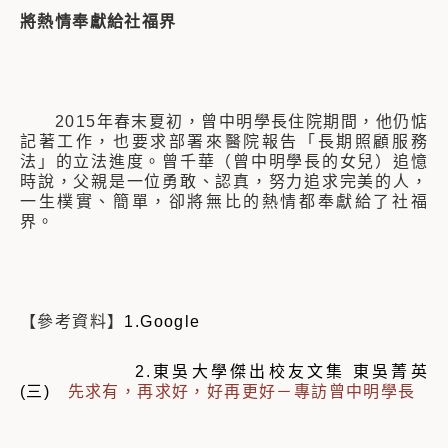
將熱情奉獻給社福界
2015年春末夏初，曾中明學長住院期間，他仍惦
記著工作，也要求部署來醫院報告「長期照顧服務
法」的立法進度。曾千華（曾中明學長的女兒）追憶
時說，父親是一位勇敢、認真，努力追求完美的人，
一生樸實、簡單，卻將無比的熱情都奉獻給了社福
界。
【參考資料】
1.Google
2.東吳大學傑出校友文集
東吳菁英
(三)
先求有，再求好，好再更好－專訪曾中明學長