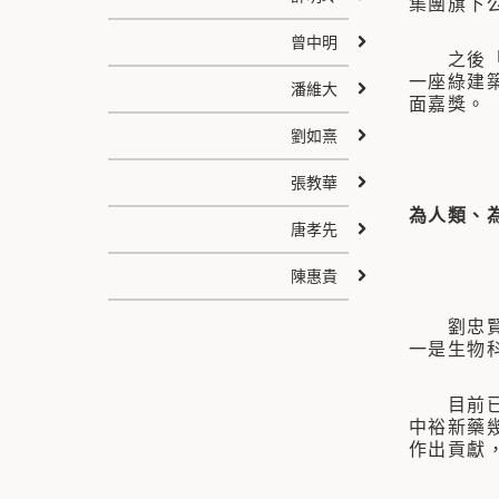
集團旗下
曾中明
之後「潤
一座綠建
潘維大
面嘉獎。
劉如熹
張教華
為人類、
唐孝先
陳惠貴
劉忠賢學
一是生物
目前已有
中裕新藥
作出貢獻