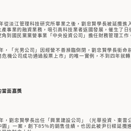
年從淡江管理科技研究所畢業之後，劉忠賢學長被延攬進
生產事業的融資業務，吸引高科技業者返國發展，催生了日
挖角到國民黨黨營事業「中央投資公司」擔任財務管理工作
年，「光男公司」因經營不善瀕臨倒閉，劉忠賢學長銜命
務危機公司成功通過股票上市」的唯一實例，不到四年就轉虧
的當面嘉獎
年，劉忠賢學長出任「興業建設公司」（光華投資、東雲
中園」一案，創下85％的銷售佳績。也因此被尹衍樑延攬