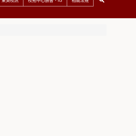
東吳校訊
校拓中心臉書、IG
相關法規