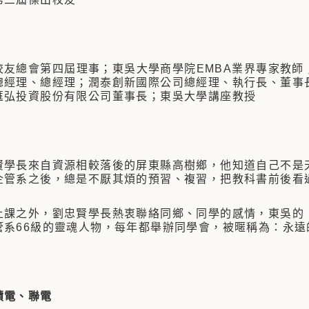
校友總會第四屆理事；東吳大學商學院EMBA業界專家教師
總經理、總經理；潤泰創新國際公司總經理、執行長、董事
匯弘投資股份有限公司董事長；東吳大學講座教授
長來自資源相較落後的屏東縣高樹鄉，他知道自己不是天
企管系之後，總是不厭其煩的預習、複習，把教科書前後看
之外，劉忠賢學長熱衷聯絡同鄉、同學的感情，東吳的「
管系66級的靈魂人物，每年都舉辦同學會，被暱稱為：永遠
積電、聯電