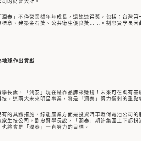
公司的財會大計。
泰」不僅營業額年年成長，還連連得獎，包括：台灣第一
築標章、建築金石獎、公共衛生優良獎……。劉忠賢學長因
為地球作出貢獻
長說，「潤泰」現在是靠品牌來賺錢！未來可在既有基礎
科技，這兩大未來明星事業，將是「潤泰」努力衝刺的重點
的具體措施，綠能產業方面是投資汽車環保電池公司的股
幾家生技公司。劉忠賢學長說，「潤泰」期許集團上下都扮
，也將會是「潤泰」一直努力的目標。