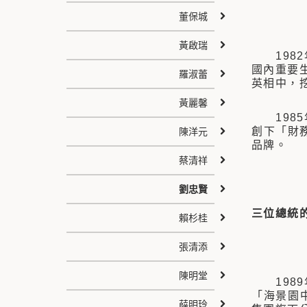
董保城
黃啟瑞
1982
國內重要
羅淑蕾
英相中，
黃麗馨
1985
創下「財
陳洋元
品牌。
蔡清祥
劉忠賢
三位總統
賴杉桂
張清添
陳明堂
1989
「海景園
薛明玲