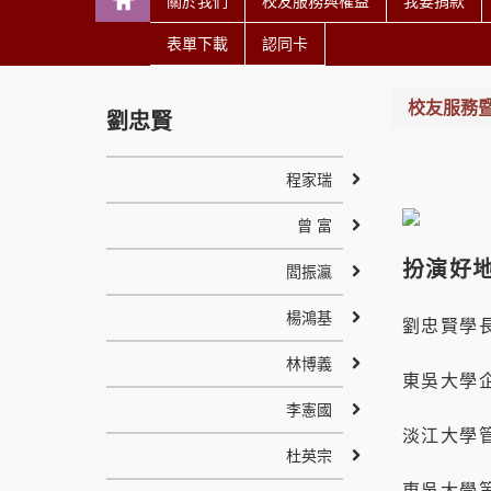
關於我們
校友服務與權益
我要捐款
表單下載
認同卡
校友服務
劉忠賢
程家瑞
曾 富
扮演好
閻振瀛
楊鴻基
劉忠賢學
林博義
東吳大學
李憲國
淡江大學
杜英宗
東吳大學