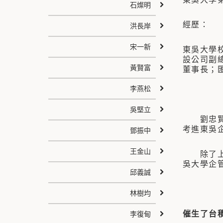
石燦明
經歷：
洪長岸
宋一新
東吳大學
設公司副
黃賢富
董事長；
李燕松
吳堅立
劉忠賢學
考進東吳
鄧振中
王金山
除了上課
吳大學企
邱義誠
林樹均
催生了台
李復甸