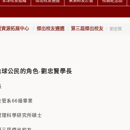
全球校友組織
傑出校友遴選
東吳師友計畫
校園紀念品
暨資源拓展中心
傑出校友遴選
第三屆傑出校友
劉忠賢
地球公民的角色
-
劉忠賢學長
長
企管系66級畢業
管理科學研究所碩士
第三屆傑出校友