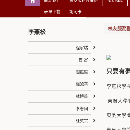
關於我們
校友服務與權益
我要捐款
表單下載
認同卡
校友服務
李燕松
程家瑞
曾 富
只要有
閻振瀛
楊鴻基
李燕松學
林博義
東吳大學
李憲國
東吳大學
杜英宗
東吳大學