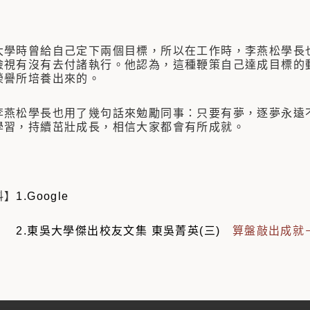
時曾給自己定下兩個目標，所以在工作時，李燕松學長也
檢視有沒有去付諸執行。他認為，這種鞭策自己達成目標的
榮譽所培養出來的。
松學長也用了幾句話來勉勵同事：只要有夢，逐夢永遠不
學習，持續茁壯成長，相信大家都會有所成就。
料】
1.Google
吳大學傑出校友文集 東吳菁英(三)
算盤敲出成就