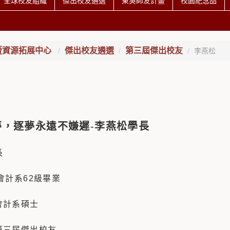
全球校友組織
傑出校友遴選
東吳師友計畫
校園紀念品
暨資源拓展中心
傑出校友遴選
第三屆傑出校友
李燕松
夢，逐夢永遠不嫌遲
-
李燕松學長
長
會計系62級畢業
會計系碩士
第三屆傑出校友