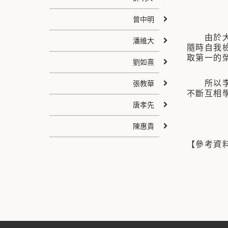
曾中明
由於大學
潘維大
隨時自我
取第一的
劉如熹
所以李燕
張教華
不斷互相
唐孝先
陳惠貴
【參考資
2.東