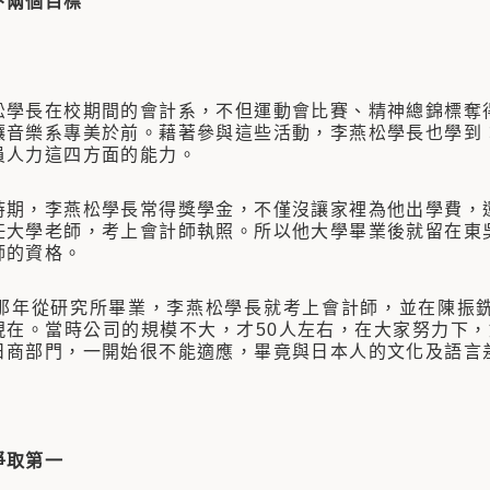
下兩個目標
長在校期間的會計系，不但運動會比賽、精神總錦標奪得
讓音樂系專美於前。藉著參與這些活動，李燕松學長也學到
員人力這四方面的能力。
，李燕松學長常得獎學金，不僅沒讓家裡為他出學費，還
任大學老師，考上會計師執照。所以他大學畢業後就留在東
師的資格。
年從研究所畢業，李燕松學長就考上會計師，並在陳振銑
現在。當時公司的規模不大，才50人左右，在大家努力下，如
日商部門，一開始很不能適應，畢竟與日本人的文化及語言
爭取第一