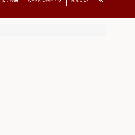
東吳校訊
校拓中心臉書、IG
相關法規