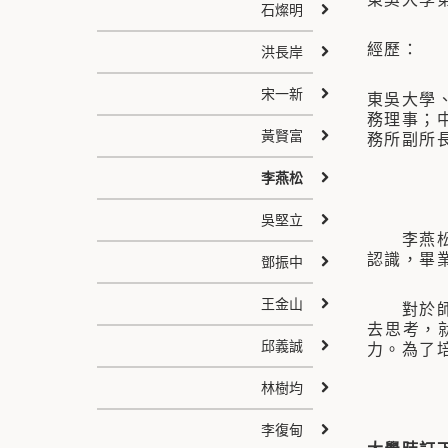
石燦明
經歷：
洪長岸
宋一新
東吳大學
務理事；
黃賢富
務所副所
李燕松
吳堅立
李燕松學
認識，畢
鄧振中
王金山
對於師長
去思考，
邱義誠
力。為了
林樹均
李復甸