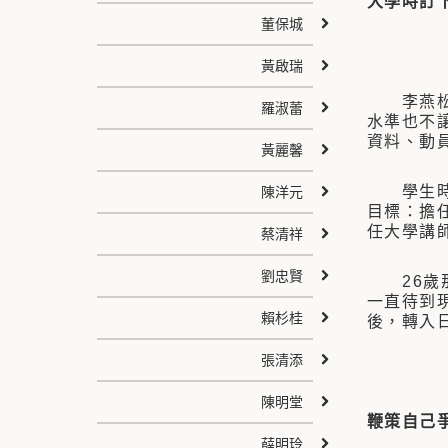
大學時訂
董保城
黃啟瑞
李燕松學
羅淑蕾
水準也不
資料、動
黃麗馨
學生時期
陳洋元
目標：擔
任大學講
蔡清祥
劉忠賢
26歲那
一直待到
賴杉桂
後，轉入
張清添
陳明堂
鞭策自己
薛明玲