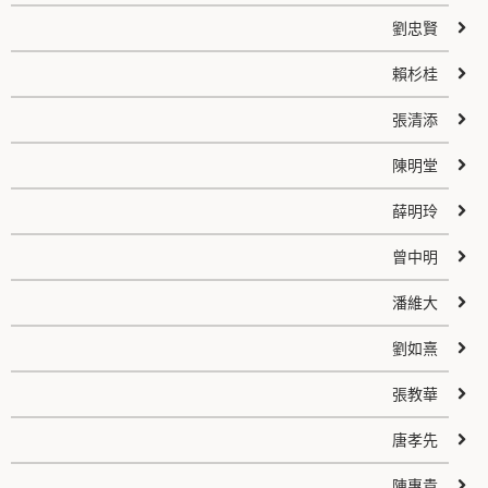
劉忠賢
賴杉桂
張清添
陳明堂
薛明玲
曾中明
潘維大
劉如熹
張教華
唐孝先
陳惠貴