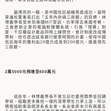
最漂亮的一戰，是中國信託組織再造成功。當時
辜濂松董事長訂出「五年內拚過三商銀」的目標，林
博義學長受命到美國MIT受訓，也率隊去美國考察，
之後更新企業的電腦軟硬體系統，引進「理專」制
度，千百種設計產品同時上線問世，會計制度改成傳
票制，他也提出延長銀行營業時間的計畫，使得中國
信託每年的獲利由20億元成長到200億元，遙遙領先
三商銀。
2萬
5000
元飛增至
600萬元
這些年，林博義學長不曾忘記也要用獎學金回饋
學校，鼓勵更多像他一樣的清寒學生力爭上游，所以
積極協助東吳經濟系系友會。系友會原本只有兩萬五