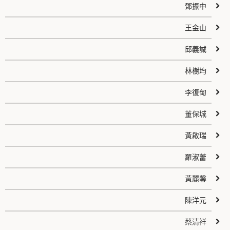
鄧振中
王金山
邱義誠
林樹均
李復甸
董保城
黃啟瑞
羅淑蕾
黃麗馨
陳洋元
蔡清祥