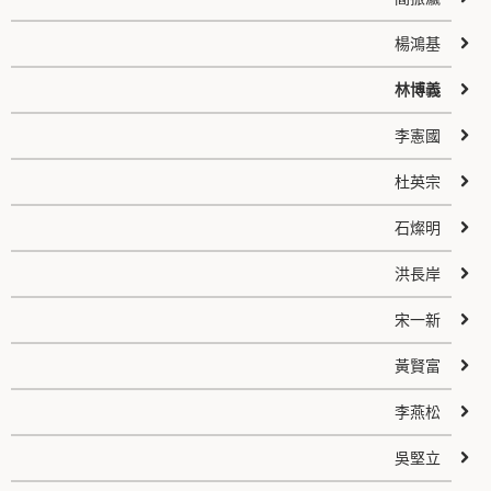
楊鴻基
林博義
李憲國
杜英宗
石燦明
洪長岸
宋一新
黃賢富
李燕松
吳堅立