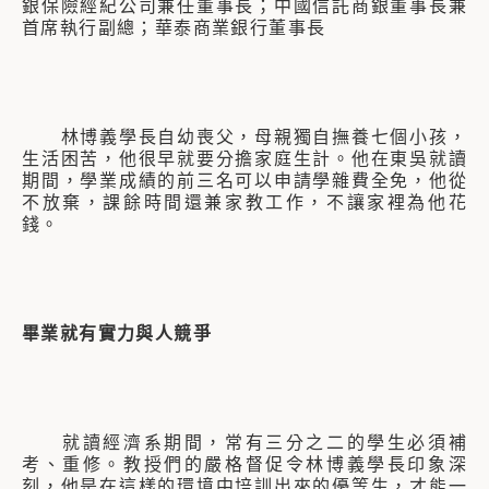
銀保險經紀公司兼任董事長；中國信託商銀董事長兼
首席執行副總；華泰商業銀行董事長
林博義學長自幼喪父，母親獨自撫養七個小孩，
生活困苦，他很早就要分擔家庭生計。他在東吳就讀
期間，學業成績的前三名可以申請學雜費全免，他從
不放棄，課餘時間還兼家教工作，不讓家裡為他花
錢。
畢業就有實力與人競爭
就讀經濟系期間，常有三分之二的學生必須補
考、重修。教授們的嚴格督促令林博義學長印象深
刻，他是在這樣的環境中培訓出來的優等生，才能一