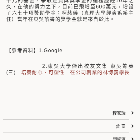
千元的基金，爭取經費與獎學金的過程歷經10年之
久，在他的努力之下，目前已飛增至600萬元，增設
了六七十項獎助學金；柯慈儀（真理大學經濟系系主
任）當年在東吳讀書的獎學金就是來自於此。
【參考資料】1.Google
2.東吳大學傑出校友文集 東吳菁英
(三)
培養耐心、可塑性 在公司創業的林博義學長
程家瑞
曾 富
閻振瀛