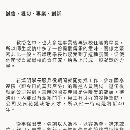
誠信、親切、專業、創新
教授之中，也大多是畢業後再返校任職的學長，
所以師生感情中多了一份提攜傳承的意味，關係之緊
密非比一般。石燦明學長也感受到了這種氛圍，促使
他萌發貢獻母校的責任感，給系上形成一股凝聚的力
量。
石燦明學長服兵役期間就開始找工作，參加國泰
產險（即今日的富邦產險）的新進人員甄試，退伍後
就到公司報到。當時的國泰產險是保險業的龍頭，待
遇好、內部沒有派系鬥爭，員工有良好的發揮空間，
公司又肯花錢栽培人才，所以他一待就是將近40
年。
從事保險業，強調以人為本、以客為尊，講求誠
信、親切、專業、創新，石燦明學長也始終秉持這樣