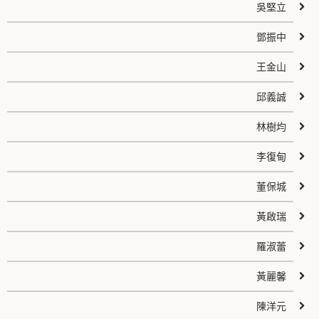
吳堅立
鄧振中
王金山
邱義誠
林樹均
李復甸
董保城
黃啟瑞
羅淑蕾
黃麗馨
陳洋元