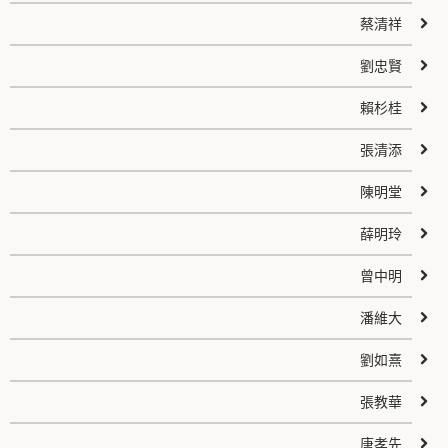
蔡清祥
劉忠賢
賴杉桂
張清添
陳明堂
薛明玲
曾中明
潘維大
劉如熹
張教華
唐孝先