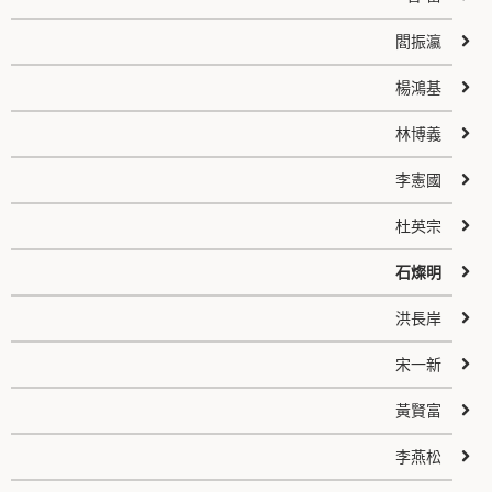
閻振瀛
楊鴻基
林博義
李憲國
杜英宗
石燦明
洪長岸
宋一新
黃賢富
李燕松