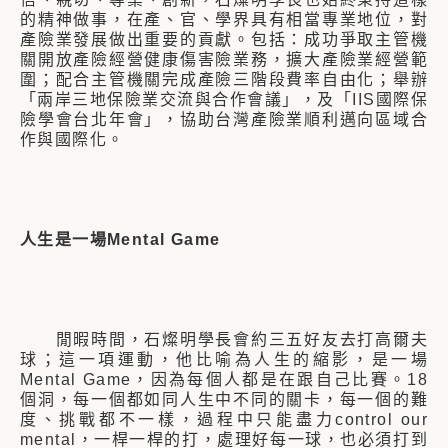
的精神做事，在產、官、學界具有相當專業地位，對
產險業發展做出重要的貢獻。包括：成功爭取主管機
關開放產險經營健康傷害險業務，擴大產險業經營範
圍；配合主管機關完成產險三階段費率自由化；舉辦
「兩岸三地保險業交流與合作會議」，及「IIS國際保
險學會台北年會」，協助台灣產險業順利邁向區域合
作與國際化。
人生是一場Mental Game
閒暇時間，石燦明學長會約三五好友去打高爾夫
球；這一項運動，他比喻為人生的縮影，是一場
Mental Game，因為每個人都是在跟自己比賽。18
個洞，每一個都如同人生中不同的關卡，每一個的難
度、挑戰都不一樣，過程中只能盡力control our
mental，一桿一桿的打，處理好每一球，也必須打到