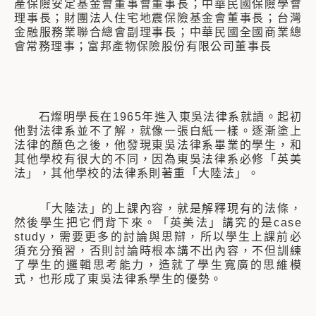
產保險安定基金會董事會董事長；中華民國保險學會
理事長；財團法人住宅地震保險基金會董事長；台灣
金融服務業聯合總會副理事長；中華民國全國商業總
會常務理事；富邦產物保險股份有限公司董事長
石燦明學長在1965年進入東吳法律系就讀。起初
他對法律系並不了解，就像一張白紙一樣。逐漸塗上
法律的顏色之後，他發現東吳法律系畢業的學生，和
其他學校有很大的不同，因為東吳法律系必修「英美
法」，其他學校的法律系則著重「大陸法」。
「大陸法」的上課內容，就是解釋現有的法條，
然後學生把它們背下來。「英美法」講究的是case
study，需要更多的討論與思辯，所以學生上課前必
須充分預習，否則討論時根本講不出內容，不但訓練
了學生的邏輯思考能力，造就了學生寬廣的思維模
式，也形成了東吳法律系學生的優勢。