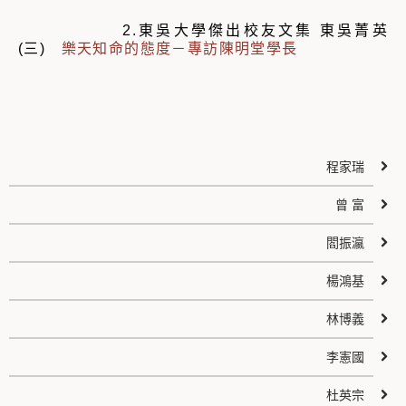
2.東吳大學傑出校友文集 東吳菁英
(三)
樂天知命的態度－專訪陳明堂學長
程家瑞
曾 富
閻振瀛
楊鴻基
林博義
李憲國
杜英宗