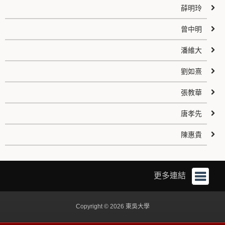
薛明玲
曾中明
潘維大
劉如熹
張教華
唐孝先
陳惠貴
更多連結
Copyright © 2026 東吳大學