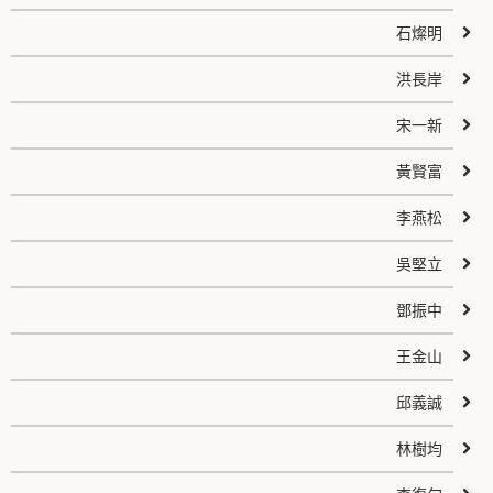
石燦明
洪長岸
宋一新
黃賢富
李燕松
吳堅立
鄧振中
王金山
邱義誠
林樹均