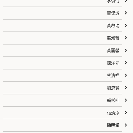
李復甸
董保城
黃啟瑞
羅淑蕾
黃麗馨
陳洋元
蔡清祥
劉忠賢
賴杉桂
張清添
陳明堂