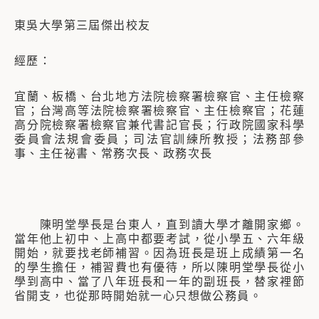
東吳大學第三屆傑出校友
經歷：
宜蘭、板橋、台北地方法院檢察署檢察官、主任檢察
官；台灣高等法院檢察署檢察官、主任檢察官；花蓮
高分院檢察署檢察官兼代書記官長；行政院國家科學
委員會法規會委員；司法官訓練所教授；法務部參
事、主任祕書、常務次長、政務次長
陳明堂學長是台東人，直到讀大學才離開家鄉。
當年他上初中、上高中都要考試，從小學五、六年級
開始，就要找老師補習。因為班長是班上成績第一名
的學生擔任，補習費也有優待，所以陳明堂學長從小
學到高中、當了八年班長和一年的副班長，替家裡節
省開支，也從那時開始就一心只想做公務員。