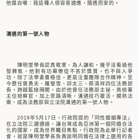
他還自嘲：我這種人很容易適應，隨遇而安的。
溝通的第一號人物
陳明堂學長認真敬業、為人謙和，幾乎沒看過他
發脾氣，他對有功幕僚從不吝於獎賞，也不與人爭
功，除了法學素養極佳，更是注重團隊合作精神。至
今歷任曾勇夫、羅瑩雪、邱太三、蔡清祥四位法務部
長，跨越藍綠隔閡，由於他曾任法務部主祕、高檢署
主任檢察官，加上思路清晰，溝通技巧靈活，嫻熟法
案，成為法務部與立法院溝通的第一號人物。
2019年5月17日，行政院提的「同性婚姻專法」
在立法院三讀通過，讓台灣成為亞洲第一個同婚合法
化的國家，成為世界矚目焦點，行政院為此舉行記者
會，就是陳明堂學長負責說明同婚在法律上適用的各