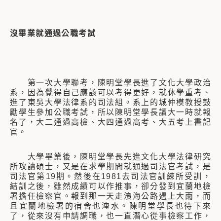
沒畢業就通過公職考試
第一次大學聯考，陳明堂學長進了文化大學政治
系，因為覺得自己應該可以考得更好，就休學重考、
進了東吳大學法律系的司法組。系上的城仲模教授鼓
勵學生參加公職考試，所以陳明堂學長讀大一時就報
名了，大二通過高檢、大四通過高考、大五考上書記
官。
大學畢業後，陳明堂學長先進文化大學法律研究
所攻讀碩士，又是在求學期間就通過司法官考試，是
司法官第19期。然後在1981去司法官訓練所受訓，
結訓之後，雖然成績可以作推事，卻分發到宜蘭地檢
署擔任檢察官。報到那一天走濱海公路遇上大雨，而
且宜蘭地檢署的宿舍也淹水。陳明堂學長也待下來
了，從來沒有申請調職，也一直潛心從事檢察工作，