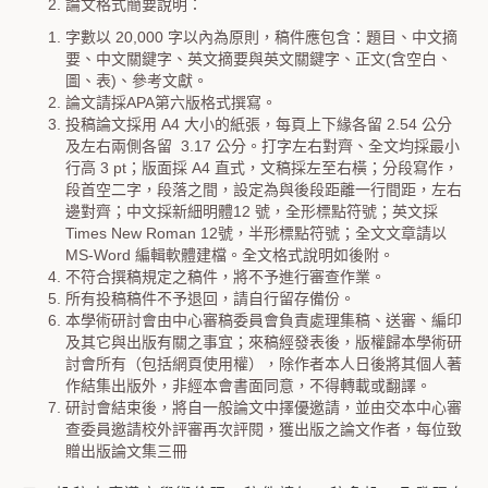
論文格式簡要說明：
字數以 20,000 字以內為原則，稿件應包含：題目、中文摘
要、中文關鍵字、英文摘要與英文關鍵字、正文(含空白、
圖、表)、參考文獻。
論文請採APA第六版格式撰寫。
投稿論文採用 A4 大小的紙張，每頁上下緣各留 2.54 公分
及左右兩側各留 3.17 公分。打字左右對齊、全文均採最小
行高 3 pt；版面採 A4 直式，文稿採左至右橫；分段寫作，
段首空二字，段落之間，設定為與後段距離一行間距，左右
邊對齊；中文採新細明體12 號，全形標點符號；英文採
Times New Roman 12號，半形標點符號；全文文章請以
MS-Word 編輯軟體建檔。全文格式說明如後附。
不符合撰稿規定之稿件，將不予進行審查作業。
所有投稿稿件不予退回，請自行留存備份。
本學術研討會由中心審稿委員會負責處理集稿、送審、編印
及其它與出版有關之事宜；來稿經發表後，版權歸本學術研
討會所有（包括網頁使用權），除作者本人日後將其個人著
作結集出版外，非經本會書面同意，不得轉載或翻譯。
研討會結束後，將自一般論文中擇優邀請，並由交本中心審
查委員邀請校外評審再次評閱，獲出版之論文作者，每位致
贈出版論文集三冊