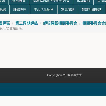
資訊
教育實習
雙溪教育論壇學術研討會
校友園地
史懷
生甄選
評鑑專區
中心活動照片
常見問題
教育相關網站
鑑專區
第三週期評鑑
師培評鑑相關委員會
相關委員會會
21第七次會議紀錄
Copyright © 2026 東吳大學