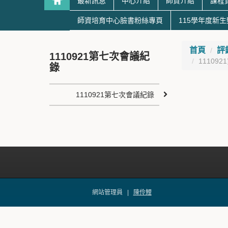
最新訊息
中心介紹
師資介紹
課程
師資培育中心臉書粉絲專頁
115學年度新
首頁
評
1110921第七次會議紀
11109
錄
1110921第七次會議紀錄
網站管理員 |
陳伶鯉