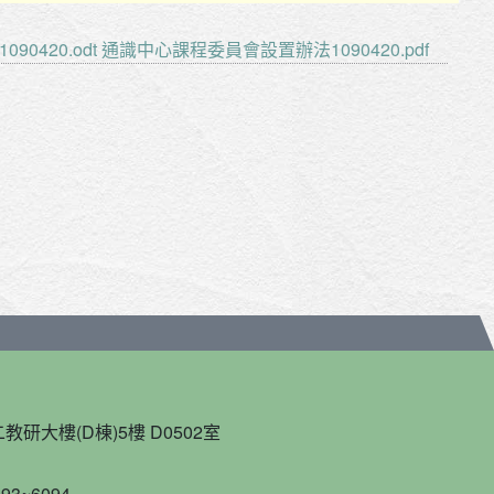
0420.odt
通識中心課程委員會設置辦法1090420.pdf
教研大樓(D棟)5樓 D0502室
93~6094