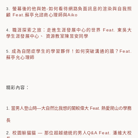
.
螢幕後的他與她-如何看待網路負面訊息的渲染與自我照
3
顧 Feat.蘇亭允諮商心理師與Aiko
.
職涯探索之旅：走進生涯發展中心的世界 Feat. 東吳大
4
學生涯發展中心、 資源教室陳昱安同學
成為自閉症學生的學習夥伴！如何突破溝通的牆？Feat.
5.
蘇亭允心理師
精彩內容：
1.
當男人登山時—大自然比我想的閣較偉大 Feat. 熱愛爬山の學務
長
2.
校園躲貓貓 — 那位超越總統的男人Q&A Feat. 潘維大校