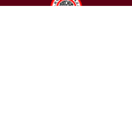
聯絡我們
東吳大學日本語文學系
〒111002 台北市士林區臨溪路70號
R1018室 | 學士班、進修學士班
R1002室 | 碩博士班
連絡電話：(02)2881-9471
學士班：分機 6522~6525
進修學士班：分機 6526