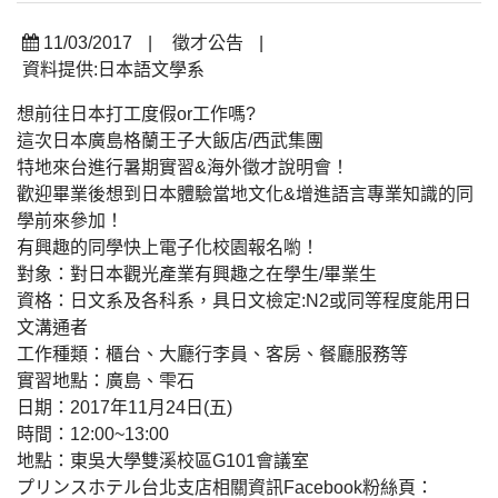
11/03/2017
|
徵才公告
|
資料提供:日本語文學系
想前往日本打工度假or工作嗎?
這次日本廣島格蘭王子大飯店/西武集團
特地來台進行暑期實習&海外徵才說明會！
歡迎畢業後想到日本體驗當地文化&增進語言專業知識的同
學前來參加！
有興趣的同學快上電子化校園報名喲！
對象：對日本觀光產業有興趣之在學生/畢業生
資格：日文系及各科系，具日文檢定:N2或同等程度能用日
文溝通者
工作種類：櫃台、大廳行李員、客房、餐廳服務等
實習地點：廣島、雫石
日期：2017年11月24日(五)
時間：12:00~13:00
地點：東吳大學雙溪校區G101會議室
プリンスホテル台北支店相關資訊Facebook粉絲頁：