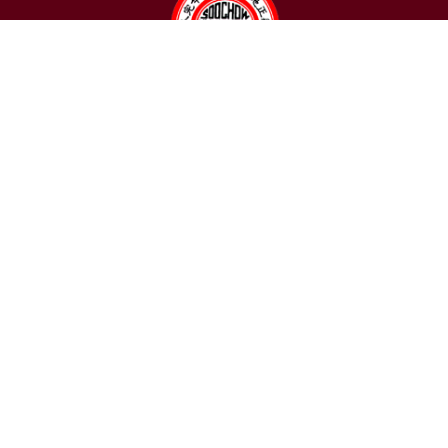
聯絡我們
東吳大學日本語文學系
〒111002 台北市士林區臨溪路70號
R1018室 | 學士班、進修學士班
R1002室 | 碩博士班
連絡電話：(02)2881-9471
學士班：分機 6522~6525
進修學士班：分機 6526